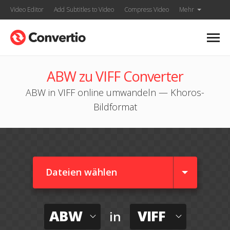
Video Editor
Add Subtitles to Video
Compress Video
Mehr
ABW zu VIFF Converter
ABW in VIFF online umwandeln — Khoros-
Bildformat
Dateien wählen
ABW
VIFF
in