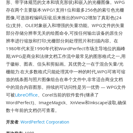
形、带字体规范的文本和填充形状)和嵌入的光栅图像。WPG
存在两个主要版本:WPG1支持1位和最多256色的索引色光栅
图像,可选游程编码压缩;后来推出的WPG2增加了真彩色(24
位)支持、OLE对象嵌入和增强的矢量功能。WPG文件的矢量
部分存储分辨率无关的绘图命令,可按任何输出设备的原生分
辨率进行缩放和打印;光栅部分则处理照片和扫描内容。在
1980年代末至1990年代初WordPerfect市场主导地位的巅峰
期,WPG是商业和法律文档工作流中最常见的图形格式之一,用
于徽标、图表、信头和剪贴画。其优势之一在于混合矢量/光
栅能力:在大多数格式只能处理其中一种的时代,WPG可将可缩
放的线条图与照片图像组合在单个文件中,非常适合商业文档
中的混合内容图形。持续的可访问性是另一优势 — WPG文件
可被
LibreOffice
、Corel当前的软件套件(继承了
WordPerfect)、ImageMagick、XnView和Inkscape读取,确保
数十年前的文档仍可查看。
开发者
:
WordPerfect Corporation