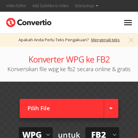
Video Editor
Add Subtitles to Video
Selanjutnya
Apakah Anda Perlu Teks Pengakuan?
Mengenali teks
Konverter WPG ke FB2
Konversikan file wpg ke fb2 secara online & gratis
Pilih File
WPG
FB2
untuk