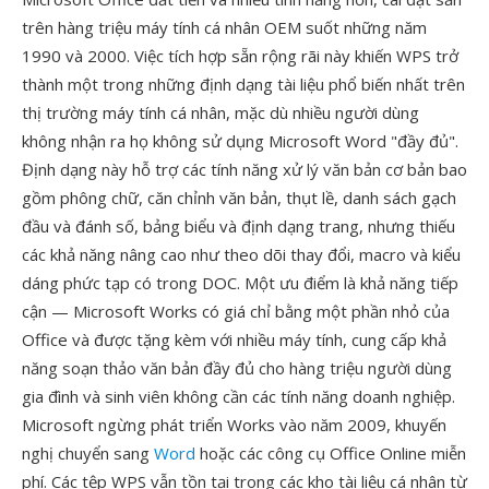
trên hàng triệu máy tính cá nhân OEM suốt những năm
1990 và 2000. Việc tích hợp sẵn rộng rãi này khiến WPS trở
thành một trong những định dạng tài liệu phổ biến nhất trên
thị trường máy tính cá nhân, mặc dù nhiều người dùng
không nhận ra họ không sử dụng Microsoft Word "đầy đủ".
Định dạng này hỗ trợ các tính năng xử lý văn bản cơ bản bao
gồm phông chữ, căn chỉnh văn bản, thụt lề, danh sách gạch
đầu và đánh số, bảng biểu và định dạng trang, nhưng thiếu
các khả năng nâng cao như theo dõi thay đổi, macro và kiểu
dáng phức tạp có trong DOC. Một ưu điểm là khả năng tiếp
cận — Microsoft Works có giá chỉ bằng một phần nhỏ của
Office và được tặng kèm với nhiều máy tính, cung cấp khả
năng soạn thảo văn bản đầy đủ cho hàng triệu người dùng
gia đình và sinh viên không cần các tính năng doanh nghiệp.
Microsoft ngừng phát triển Works vào năm 2009, khuyến
nghị chuyển sang
Word
hoặc các công cụ Office Online miễn
phí. Các tệp WPS vẫn tồn tại trong các kho tài liệu cá nhân từ