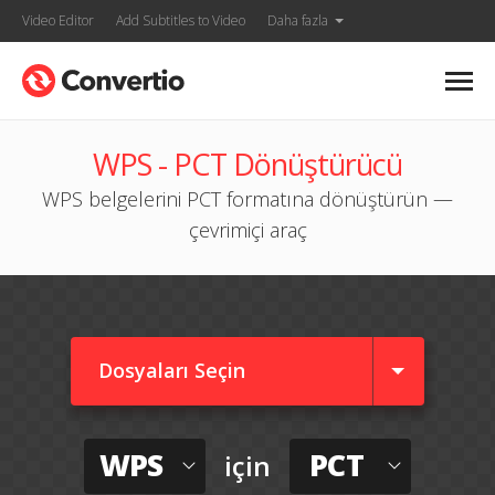
Video Editor
Add Subtitles to Video
Daha fazla
WPS - PCT Dönüştürücü
WPS belgelerini PCT formatına dönüştürün —
çevrimiçi araç
Dosyaları Seçin
WPS
PCT
için