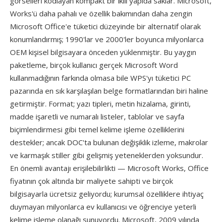
görselleri kodlayan kompakt bir i̇kili yapıda saklar. Microsoft,
Works'ü daha pahalı ve özellik bakımından daha zengin
Microsoft Office'e tüketici düzeyinde bir alternatif olarak
konumlandırmış; 1990'lar ve 2000'ler boyunca milyonlarca
OEM kişisel bilgisayara önceden yüklenmiştir. Bu yaygın
paketleme, birçok kullanıcı gerçek Microsoft Word
kullanmadığının farkında olmasa bile WPS'yı tüketici PC
pazarında en sık karşılaşılan belge formatlarından biri haline
getirmiştir. Format; yazı tipleri, metin hizalama, girinti,
madde işaretli ve numaralı listeler, tablolar ve sayfa
biçimlendirmesi gibi temel kelime işleme özelliklerini
destekler; ancak DOC'ta bulunan değişiklik izleme, makrolar
ve karmaşık stiller gibi gelişmiş yeteneklerden yoksundur.
En önemli avantajı erişilebilirlikti — Microsoft Works, Office
fiyatının çok altında bir maliyete sahipti ve birçok
bilgisayarla ücretsiz geliyordu; kurumsal özelliklere ihtiyaç
duymayan milyonlarca ev kullanıcısı ve öğrenciye yeterli
kelime işleme olanağı sunuyordu. Microsoft, 2009 yılında