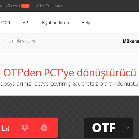
xt to Speech
Video Translator
OCR
API
Fiyatlandırma
Help
Mükem
ü
OTF'den PCT'e
OTF'den PCT'ye dönüştürücü
 dosyalarınızı pct'ye çevrimiçi & ücretsiz olarak dönüşt
OTF