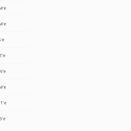
M'e
M'e
S'e
Z'e
V'e
M'e
T'e
B'e