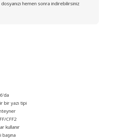
dosyanızı hemen sonra indirebilirsiniz
96'da
 bir yazı tipi
onteyner
 CFF/CFF2
ar kullanır
i başına