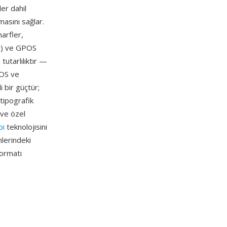
er dahil
asını sağlar.
harfler,
si) ve GPOS
tutarlılıktır —
iOS ve
 bir güçtür;
tipografik
 ve özel
pi
teknolojisini
mlerindeki
formatı