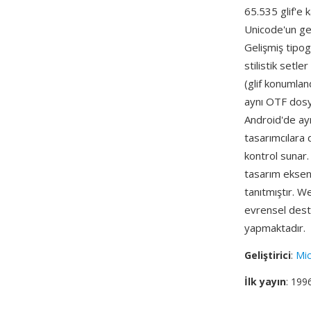
65.535 glif'e 
Unicode'un ge
Gelişmiş tipogr
stilistik setl
(glif konumland
aynı OTF dosy
Android'de ayn
tasarımcılara 
kontrol sunar.
tasarım eksen
tanıtmıştır. W
evrensel deste
yapmaktadır.
Geliştirici
:
Mic
İlk yayın
: 199