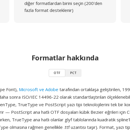
diğer formatlardan birini seçin (200'den
fazla format desteklenir)
Formatlar hakkında
OTF
PCT
pe Font),
Microsoft ve Adobe
tarafından ortaklaşa geliştirilen, 19
aha sonra ISO/IEC 14496-22 olarak standartlaştırılan ölçeklenebilir
enType, TrueType ve PostScript yazı tipi teknolojilerini tek bir k
tirir — PostScript ana hatlı OTF dosyaları kübik Bezier eğrileri için
nırken, TrueType ana hatlı olanlar glyf tablolarında kuadratik spline'l
pe olmasına rağmen genellikle .ttf uzantısı taşır). Format, yazı tip