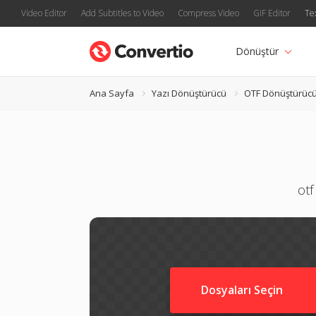
Video Editor
Add Subtitles to Video
Compress Video
GIF Editor
Te
Dönüştür
Ana Sayfa
Yazı Dönüştürücü
OTF Dönüştürüc
otf
Dosyaları Seçin