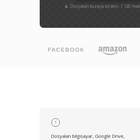
Dosyaları buraya bırakın. 1 GB m
1
Dosyaları bilgisayar, Google Drive,