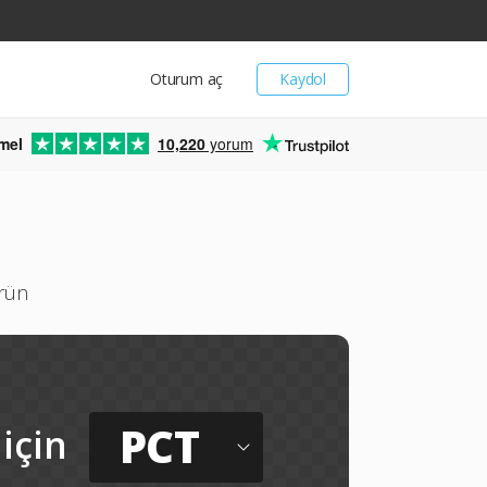
Oturum aç
Kaydol
mel
10,220
yorum
ürün
PCT
için