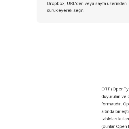
Dropbox, URL'den veya sayfa üzerinden
sürükleyerek seçin.
OTF (OpenTy
duyurulan ve d
formatıdır. Op
altında birleş
tabloları kulla
(bunlar OpenTy