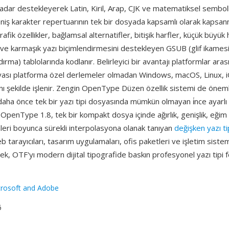
kadar destekleyerek Latin, Kiril, Arap, CJK ve matematiksel semboll
niş karakter repertuarının tek bir dosyada kapsamlı olarak kapsanm
afik özellikler, bağlamsal alternatifler, bitişik harfler, küçük büyük 
er ve karmaşık yazı biçimlendirmesini destekleyen GSUB (glif ikame
ırma) tablolarında kodlanır. Belirleyici bir avantajı platformlar arası 
ası platforma özel derlemeler olmadan Windows, macOS, Linux, 
ı şekilde işlenir. Zengin OpenType Düzen özellik sistemi de önemli
daha önce tek bir yazı tipi dosyasında mümkün olmayan i̇nce ayarlı 
 OpenType 1.8, tek bir kompakt dosya içinde ağırlık, genişlik, eğim
leri boyunca sürekli interpolasyona olanak tanıyan
değişken yazı ti
eb tarayıcıları, tasarım uygulamaları, ofis paketleri ve işletim siste
k, OTF'yı modern dijital tipografide baskın profesyonel yazı tipi 
rosoft and Adobe
6