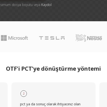
aksimum dosya boyutu veya
Kaydol
OTF'i PCT'ye dönüştürme yöntemi
2
pct ya da sonuç olarak ihtiyacınız olan