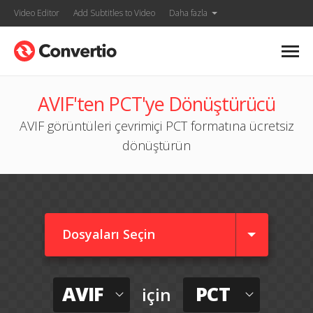
Video Editor
Add Subtitles to Video
Daha fazla
AVIF'ten PCT'ye Dönüştürücü
AVIF görüntüleri çevrimiçi PCT formatına ücretsiz
dönüştürün
Dosyaları Seçin
AVIF
PCT
için