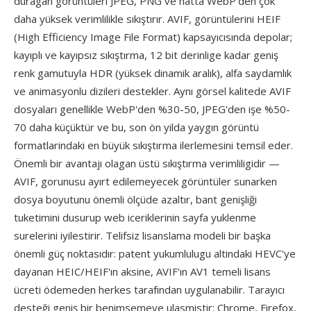
duragan görüntüleri JPEG, PNG ve hatta WebP'den çok
daha yüksek verimlilikle sıkıştırır. AVIF, görüntülerini HEIF
(High Efficiency Image File Format) kapsayıcısında depolar;
kayıplı ve kayıpsız sıkıştırma, 12 bit derinlige kadar geniş
renk gamutuyla HDR (yüksek dinamik aralık), alfa saydamlık
ve animasyonlu dizileri destekler. Aynı görsel kalitede AVIF
dosyaları genellikle WebP'den %30-50, JPEG'den işe %50-
70 daha küçüktür ve bu, son ön yilda yaygın görüntü
formatlarindaki en büyük sıkıştırma ilerlemesini temsil eder.
Önemli bir avantajı olagan üstü sıkıştırma verimliligidir —
AVIF, gorunusu ayırt edilemeyecek görüntüler sunarken
dosya boyutunu önemli ölçüde azaltır, bant genişliği
tuketimini dusurup web iceriklerinin sayfa yuklenme
surelerini iyilestirir. Telifsiz lisanslama modeli bir başka
önemli güç noktasıdır: patent yukumlulugu altindaki HEVC'ye
dayanan HEIC/HEIF'ın aksine, AVIF'ın AV1 temeli lisans
ücreti ödemeden herkes tarafından uygulanabilir. Tarayıcı
desteği geniş bir benimsemeye ulasmistir; Chrome, Firefox,