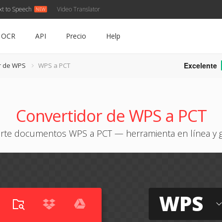
xt to Speech
Video Translator
OCR
API
Precio
Help
Excelente
r de WPS
WPS a PCT
Convertidor de WPS a PCT
rte documentos WPS a PCT — herramienta en línea y g
WPS