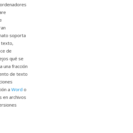
e ordenadores
are
e
ran
rmato soporta
 texto,
ece de
ejos qué se
a una fracción
ento de texto
ciones
ción a
Word
o
s en archivos
ersiones