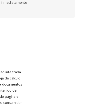
inmediatamente
idad integrada
ja de cálculo
ena documentos
ntenido de
 de página e
do consumidor