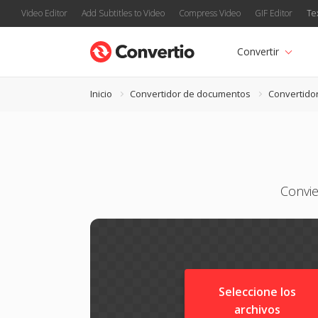
Video Editor
Add Subtitles to Video
Compress Video
GIF Editor
Te
Convertir
Inicio
Convertidor de documentos
Convertido
Convie
Seleccione los
archivos