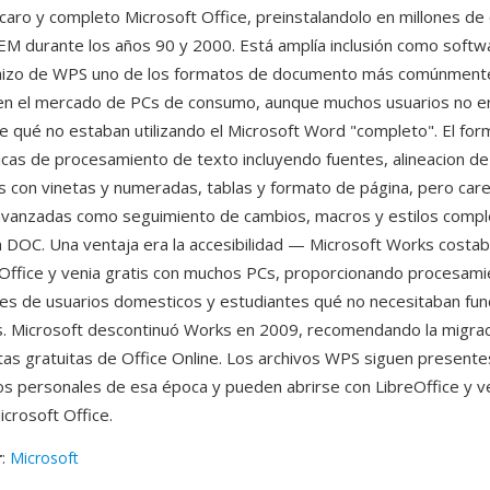
 caro y completo Microsoft Office, preinstalandolo en millones d
M durante los años 90 y 2000. Está amplía inclusión como softw
 hizo de WPS uno de los formatos de documento más comúnment
en el mercado de PCs de consumo, aunque muchos usuarios no e
e qué no estaban utilizando el Microsoft Word "completo". El fo
icas de procesamiento de texto incluyendo fuentes, alineacion de
tas con vinetas y numeradas, tablas y formato de página, pero car
avanzadas como seguimiento de cambios, macros y estilos compl
 DOC. Una ventaja era la accesibilidad — Microsoft Works costab
 Office y venia gratis con muchos PCs, proporcionando procesami
nes de usuarios domesticos y estudiantes qué no necesitaban fun
. Microsoft descontinuó Works en 2009, recomendando la migra
tas gratuitas de Office Online. Los archivos WPS siguen presente
 personales de esa época y pueden abrirse con LibreOffice y v
icrosoft Office.
r
:
Microsoft