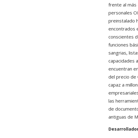
frente al más
personales OE
preinstalado
encontrados 
conscientes d
funciones bás
sangrias, lis
capacidades 
encuentran en
del precio de
capaz a millo
empresariales
las herramien
de documentos
antiguas de M
Desarrollado