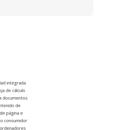
idad integrada
ja de cálculo
ena documentos
ntenido de
 de página e
do consumidor
e ordenadores