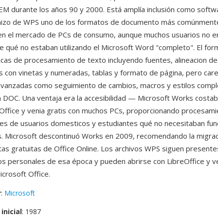
M durante los años 90 y 2000. Está amplía inclusión como softw
 hizo de WPS uno de los formatos de documento más comúnment
en el mercado de PCs de consumo, aunque muchos usuarios no e
e qué no estaban utilizando el Microsoft Word "completo". El fo
icas de procesamiento de texto incluyendo fuentes, alineacion de
tas con vinetas y numeradas, tablas y formato de página, pero car
avanzadas como seguimiento de cambios, macros y estilos compl
 DOC. Una ventaja era la accesibilidad — Microsoft Works costab
 Office y venia gratis con muchos PCs, proporcionando procesami
nes de usuarios domesticos y estudiantes qué no necesitaban fun
. Microsoft descontinuó Works en 2009, recomendando la migra
tas gratuitas de Office Online. Los archivos WPS siguen presente
 personales de esa época y pueden abrirse con LibreOffice y v
icrosoft Office.
r
:
Microsoft
inicial
: 1987