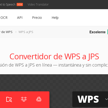
xt to Speech
Video Translator
OCR
API
Precio
Help
Excelente
r de WPS
WPS a JPS
Convertidor de WPS a JPS
ión de WPS a JPS en línea — instantánea y sin compli
WPS