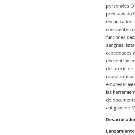
personales OE
preinstalado
encontrados 
conscientes d
funciones bás
sangrias, lis
capacidades 
encuentran en
del precio de
capaz a millo
empresariales
las herramien
de documentos
antiguas de M
Desarrollado
Lanzamiento 