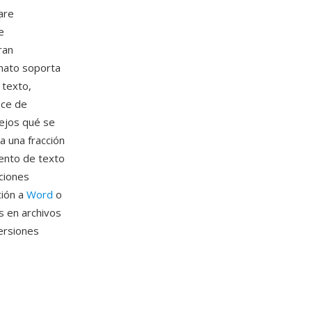
are
e
ran
rmato soporta
 texto,
ece de
ejos qué se
a una fracción
ento de texto
ciones
ción a
Word
o
s en archivos
ersiones