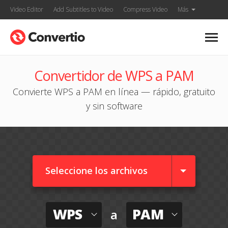
Video Editor
Add Subtitles to Video
Compress Video
Más
Convertidor de WPS a PAM
Convierte WPS a PAM en línea — rápido, gratuito
y sin software
Seleccione los archivos
WPS
PAM
a