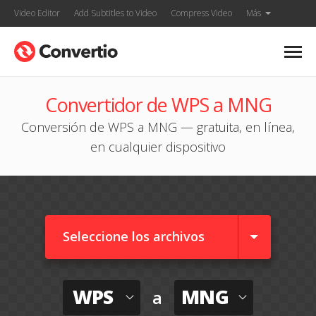
Video Editor
Add Subtitles to Video
Compress Video
Más
Convertidor de WPS a MNG
Conversión de WPS a MNG — gratuita, en línea,
en cualquier dispositivo
Seleccione los archivos
WPS
MNG
a