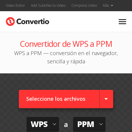
Video Editor
Add Subtitles to Video
Compress Video
Más
Convertidor de WPS a PPM
WPS a PPM — conversión en el navegador,
sencilla y rápida
Seleccione los archivos
WPS
PPM
a