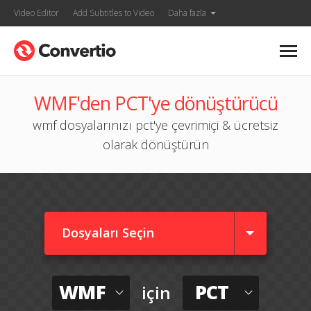
Video Editor
Add Subtitles to Video
Daha fazla
WMF'den PCT'ye dönüştürücü
wmf dosyalarınızı pct'ye çevrimiçi & ücretsiz
olarak dönüştürün
Dosyaları Seçin
WMF
PCT
için