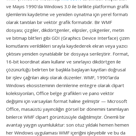
ve Mayıs 1990'da Windows 3.0 ile birlikte platformun grafik
işlemlerini kaydetme ve yeniden oynatma için yerel formatı
olarak tanıtılan bir vektör grafik formatıdır. Bir WMF
dosyası; çizgiler, dikdörtgenler, elipsler, çokgenler, metin
ve bitmap blit'leri gibi GDI (Graphics Device Interface) çizim
komutlarını verildikleri sırayla kaydederek ekran veya yazıcı
çıktısını yeniden oynatılabilir bir dosyaya serileştirir. Format,
16-bit koordinat alanı kullanır ve sınırlayıcı dikdörtgen ile
çözünürlüğü belirten bir başlıkla başlayan kayıtları doğrusal
bir işlev çağrıları akışı olarak düzenler. WMF, 1990'larda
Windows ekosisteminin derinlerine entegre olarak clipart
koleksiyonları, Office belge grafikleri ve pano vektör
değişimi için varsayılan format haline gelmiştir — Microsoft
Office, masaüstü yayıncılığın görsel bir dönemini tanımlayan
binlerce WMF clipart görüntüsüyle dağıtılmıştır. Önemli bir
avantajı yaygın uyumluluktur: son otuz yıldaki hemen hemen
her Windows uygulaması WMF içeriğini işleyebilir ve bu da