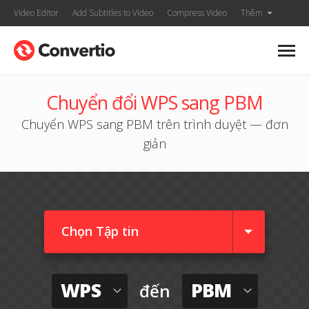
Video Editor
Add Subtitles to Video
Compress Video
Thêm
Chuyển đổi WPS sang PBM
Chuyển WPS sang PBM trên trình duyệt — đơn
giản
Chọn Tập tin
WPS
PBM
đến