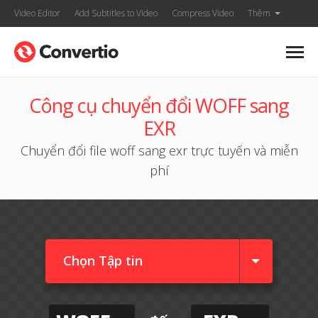
Video Editor
Add Subtitles to Video
Compress Video
Thêm
Công cụ chuyển đổi WOFF sang
EXR
Chuyển đổi file woff sang exr trực tuyến và miễn
phí
Chọn Tập tin