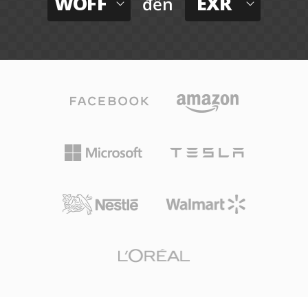
WOFF
EXR
đến