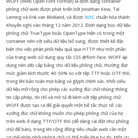
WOFF (Web Open Font Format) là định dạng container
phông chữ web được phát triển bởi Jonathan Kew, Tal
Leming và Erik van Blokland, và được
W3C
chuẩn hóa thành
Khuyến nghị vào tháng 12 năm 2012. Định dạng bọc dữ liệu
phông chữ TrueType hoặc OpenType hiện có trong một
container nén với siêu dữ liệu bổ sung, được thiết kế đặc
biệt cho việc phân phối hiệu quả qua HTTP như một phần
của trang web sử dụng quy tắc CSS @font-face. WOFF áp
dụng nén zlib cấp bảng cho dữ liệu phông chữ, thường đạt
mức giảm kích thước 40-50% so với tệp TTF hoặc OTF thô,
trong khi bảo toàn mọi bảng và glyph chính xác. Khối siêu
dữ liệu mở rộng cho phép các xưởng đúc chữ nhúng thông
tin cấp phép, tín chỉ và mô tả đi kèm với tệp phông chữ.
WOFF được tạo ra để giải quyết một bế tắc thực tế: các
xưởng đúc chữ không muốn cho phép phông chữ của họ
trên web ở dạng TTF/OTF thô (dễ dàng cài đặt như phông
chữ để bàn), trong khi cộng đồng tiêu chuẩn web cần một
cơ chế phân phối phông chữ có thể triển khai tự do. Một ưu