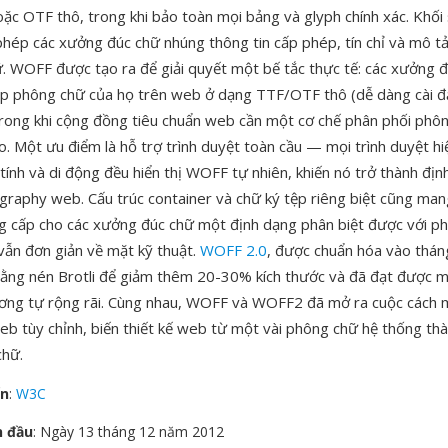
ặc OTF thô, trong khi bảo toàn mọi bảng và glyph chính xác. Khối 
hép các xưởng đúc chữ nhúng thông tin cấp phép, tín chỉ và mô tả
. WOFF được tạo ra để giải quyết một bế tắc thực tế: các xưởng 
p phông chữ của họ trên web ở dạng TTF/OTF thô (dễ dàng cài đ
trong khi cộng đồng tiêu chuẩn web cần một cơ chế phân phối phô
do. Một ưu điểm là hỗ trợ trình duyệt toàn cầu — mọi trình duyệt hi
tính và di động đều hiển thị WOFF tự nhiên, khiến nó trở thành đị
raphy web. Cấu trúc container và chữ ký tệp riêng biệt cũng mang l
g cấp cho các xưởng đúc chữ một định dạng phân biệt được với p
 vẫn đơn giản về mặt kỹ thuật.
WOFF 2.0
, được chuẩn hóa vào thá
 bằng nén Brotli để giảm thêm 20-30% kích thước và đã đạt được 
ương tự rộng rãi. Cùng nhau, WOFF và WOFF2 đã mở ra cuộc cách
b tùy chỉnh, biến thiết kế web từ một vài phông chữ hệ thống thà
chữ.
ển
:
W3C
n đầu
: Ngày 13 tháng 12 năm 2012