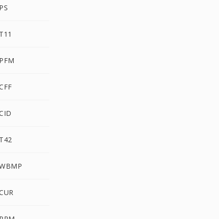
PS
T11
 PFM
CFF
CID
T42
 WBMP
 CUR
 PPM