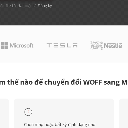
ớc file tối đa hoặc là
Đăng ký
m thế nào để chuyển đổi WOFF sang 
2
Chọn map hoặc bất kỳ định dạng nào