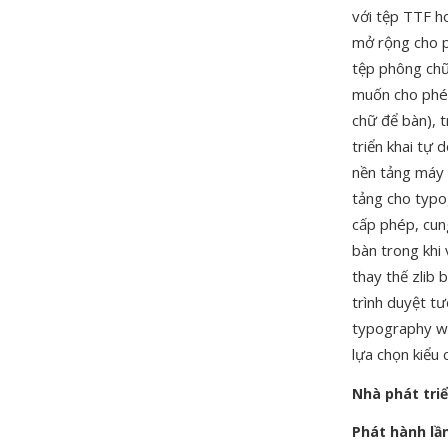
với tệp TTF ho
mở rộng cho p
tệp phông chữ
muốn cho phé
chữ để bàn), 
triển khai tự 
nền tảng máy 
tảng cho typog
cấp phép, cun
bàn trong khi
thay thế zlib
trình duyệt t
typography we
lựa chọn kiểu 
Nhà phát tri
Phát hành lầ