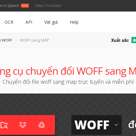
xt to Speech
Video Translator
OCR
API
Vật giá
Help
Xuất sắc
i WOFF
WOFF sang MAP
ng cụ chuyển đổi WOFF sang 
Chuyển đổi file woff sang map trực tuyến và miễn phí
WOFF
đ