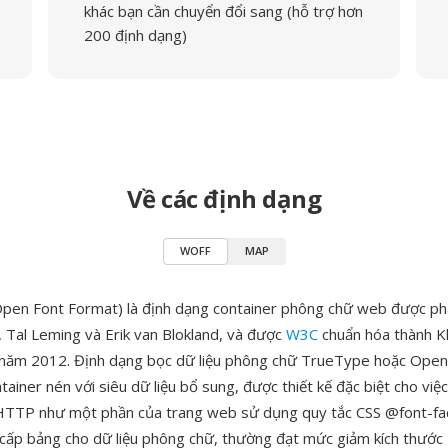
khác bạn cần chuyển đổi sang (hỗ trợ hơn
200 định dạng)
Về các định dạng
WOFF
MAP
n Font Format) là định dạng container phông chữ web được phát
 Tal Leming và Erik van Blokland, và được
W3C
chuẩn hóa thành K
 năm 2012. Định dạng bọc dữ liệu phông chữ TrueType hoặc Open
ainer nén với siêu dữ liệu bổ sung, được thiết kế đặc biệt cho việ
 HTTP như một phần của trang web sử dụng quy tắc CSS @font-f
 cấp bảng cho dữ liệu phông chữ, thường đạt mức giảm kích thướ