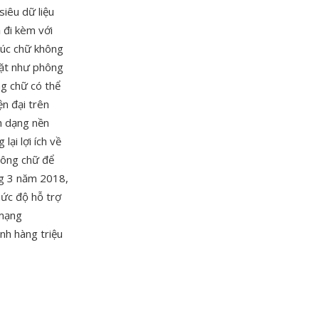
siêu dữ liệu
 đi kèm với
đúc chữ không
ặt như phông
ng chữ có thể
ện đại trên
nh dạng nền
ại lợi ích về
hông chữ để
ng 3 năm 2018,
mức độ hỗ trợ
 mạng
nh hàng triệu