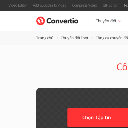
Video Editor
Add Subtitles to Video
Compress Video
GIF Editor
Te
Chuyển đổi
Trang chủ
Chuyển đổi Font
Công cụ chuyển đổ
Cô
Chọn Tập tin