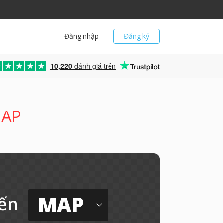
Đăng nhập
Đăng ký
10,220
đánh giá trên
MAP
MAP
ến