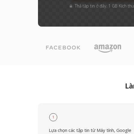
Thả tập tin ở đây. 1 GB Kích thư
Là
1
Lựa chọn các tập tin từ Máy tính, Google