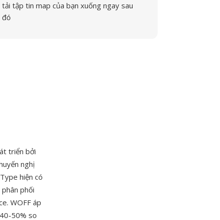
tải tập tin map của bạn xuống ngay sau
đó
 triển bởi
huyến nghị
Type hiện có
c phân phối
ace. WOFF áp
c 40-50% so