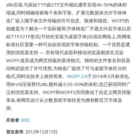
zlib压缩,与原始TTF或OTF文件相比通常实现40-50%的体积
缩减,同时精确保留每个表和字形。扩展元数据块允许字体铸
造厂嵌入随字体文件传输的许可信息、致谢和描述。WOFF的
创建是为了解决一个实际僵局:字体铸造厂不愿允许其字体以原
始TTF/OTF形式(可轻松安装为桌面字体)出现在网络上,而网络
标准社区需要一种可自由实现的字体传输机制。一个优势是通
用的浏览器支持 — 所有现代桌面和移动浏览器都原生渲染
WOFF,使其成为网页排版的基准格式。独特的文件签名和容器
结构还提供了许可优势,为铸造厂提供了可与桌面字体区分的
格式,同时在技术上保持简单。
WOFF 2.0
于2018年3月标准化,
用Brotli压缩替代zlib,额外减小20-30%的体积,也已获得同样广
泛的浏览器支持。WOFF和WOFF2共同推动了自定义网页排版
革命,将网页设计从少数系统字体转变为拥有数百万字体选
择。
开发者
:
W3C
首次发布
: 2012年12月13日