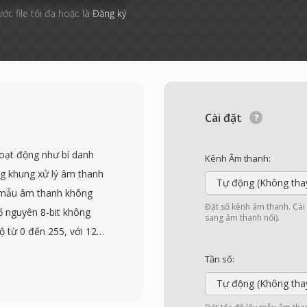
ước file tối đa hoặc là
Đăng ký
Cài đặt
hoạt động như bí danh
Kênh Âm thanh:
ng khung xử lý âm thanh
Tự động (Không tha
 mẫu âm thanh không
Đặt số kênh âm thanh. Cài đ
ố nguyên 8-bit không
sang âm thanh nổi).
độ từ 0 đến 255, với 128
 các tham số phát lại như
Tần số:
ịnh từ bên ngoài. Giả
Tự động (Không tha
dù dữ liệu có thể đại