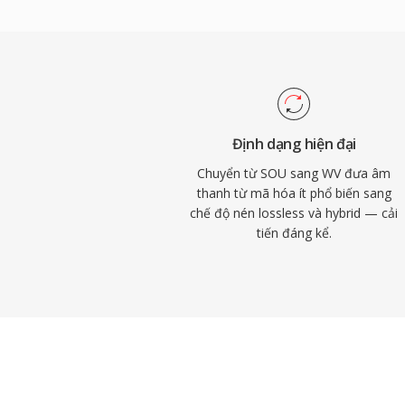
Mã hóa đa lõi ở các phiên bản sau tăng tố
phần cứng hiện đại. Thư viện mã nguồn 
giấy phép BSD và đã được tích hợp vào f
FFmpeg và nhiều công cụ khác. WavPack c
phong phú qua thẻ APEv2, cue sheet nhúng
đáp ứng nhu cầu tổ chức của cả những th
Định dạng hiện đại
nhất.
Chuyển từ SOU sang WV đưa âm
thanh từ mã hóa ít phổ biến sang
chế độ nén lossless và hybrid — cải
tiến đáng kể.