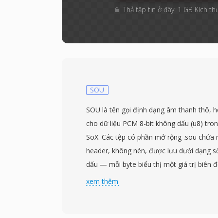
Thả tập tin ở đây. 1 GB Kích th
SOU
SOU là tên gọi định dạng âm thanh thô, 
cho dữ liệu PCM 8-bit không dấu (u8) tro
SoX. Các tệp có phần mở rộng .sou chứa
header, không nén, được lưu dưới dạng s
dấu — mỗi byte biểu thị một giá trị biên 
là điểm giữa im lặng. Vì không có header,
xem thêm
tần số lấy mẫu và số kênh phải được chỉ đ
định mặc định thường là mono ở 8000 Hz, 