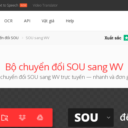
xt to Speech
Video Translator
OCR
API
Vật giá
Help
Xuất sắc
ển đổi SOU
SOU sang WV
Bộ chuyển đổi SOU sang WV
chuyển đổi SOU sang WV trực tuyến — nhanh và đơn 
SOU
đ