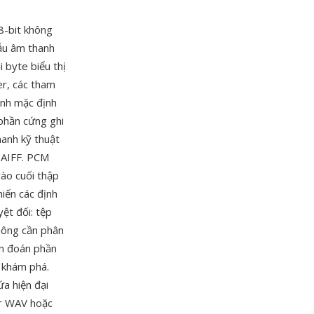
8-bit không
ẫu âm thanh
 byte biểu thị
er, các tham
ịnh mặc định
 phần cứng ghi
hanh kỹ thuật
 AIFF. PCM
ào cuối thập
hiến các định
ệt đối: tệp
hông cần phân
ẩn đoán phần
 khám phá.
ứa hiện đại
er WAV hoặc