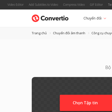
Video Editor
Add Subtitles to Video
Compress Video
GIF Editor
Te
Chuyển đổi
Trang chủ
Chuyển đổi âm thanh
Công cụ chuy
Bộ 
Chọn Tập tin