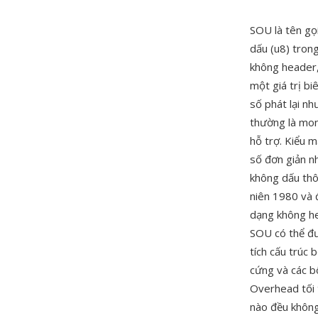
SOU là tên gọ
dấu (u8) tron
không header,
một giá trị bi
số phát lại nh
thường là mon
hỗ trợ. Kiểu 
số đơn giản n
không dấu thô
niên 1980 và đ
dạng không he
SOU có thể đư
tích cấu trúc
cứng và các b
Overhead tối 
nào đều không