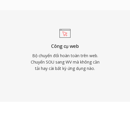
c xử lý đáng kể trên
mở được phân phối theo
oobar2000, VLC,
ũng hỗ trợ siêu dữ liệu
 và giá trị ReplayGain,
ư viện nhạc kỹ lưỡng
Công cụ web
Bộ chuyển đổi hoàn toàn trên web.
Chuyển SOU sang WV mà không cần
tải hay cài bất kỳ ứng dụng nào.