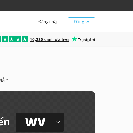
Đăng nhập
Đăng ký
10,220
đánh giá trên
giản
WV
ến