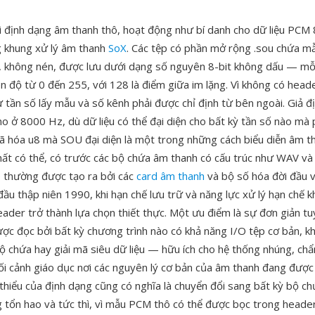
i định dạng âm thanh thô, hoạt động như bí danh cho dữ liệu PCM 
g khung xử lý âm thanh
SoX
. Các tệp có phần mở rộng .sou chứa m
 không nén, được lưu dưới dạng số nguyên 8-bit không dấu — mỗi
ên độ từ 0 đến 255, với 128 là điểm giữa im lặng. Vì không có head
ư tần số lấy mẫu và số kênh phải được chỉ định từ bên ngoài. Giả đ
o ở 8000 Hz, dù dữ liệu có thể đại diện cho bất kỳ tần số nào mà
mã hóa u8 mà SOU đại diện là một trong những cách biểu diễn âm t
hất có thể, có trước các bộ chứa âm thanh có cấu trúc như WAV và
 thường được tạo ra bởi các
card âm thanh
và bộ số hóa đời đầu v
ầu thập niên 1990, khi hạn chế lưu trữ và năng lực xử lý hạn chế k
ader trở thành lựa chọn thiết thực. Một ưu điểm là sự đơn giản tuy
ợc đọc bởi bất kỳ chương trình nào có khả năng I/O tệp cơ bản, k
 bộ chứa hay giải mã siêu dữ liệu — hữu ích cho hệ thống nhúng, ch
ối cảnh giáo dục nơi các nguyên lý cơ bản của âm thanh đang được
thiểu của định dạng cũng có nghĩa là chuyển đổi sang bất kỳ bộ ch
 tổn hao và tức thì, vì mẫu PCM thô có thể được bọc trong head