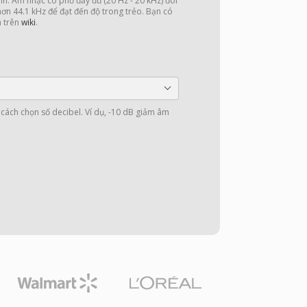
nh. Âm nhạc có phổ đầy đủ (20 Hz - 20 kHz) đòi
 hơn 44.1 kHz để đạt đến độ trong trẻo. Bạn có
n trên
wiki
.
cách chọn số decibel. Ví dụ, -10 dB giảm âm