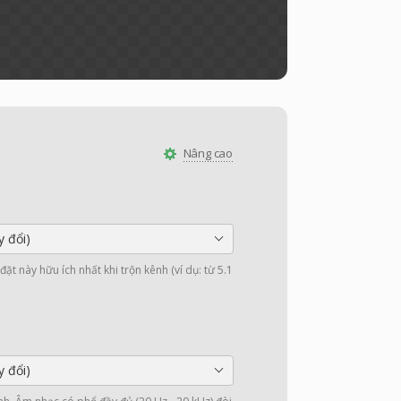
Nâng cao
y đổi)
ặt này hữu ích nhất khi trộn kênh (ví dụ: từ 5.1
y đổi)