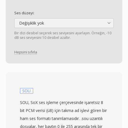
Ses düzeyi:
Değişiklik yok
Bir dizi desibel seçerek ses seviyesini ayarlayın. Örneğin, -10
dB ses seviyesini 10 desibel azaltır.
Hepsini sıfırla
SOU
SOU, SoX ses işleme çerçevesinde işaretsiz 8
bit PCM verisi (ü8) için takma ad işlevi gören bir
ham ses formatı tanımlamasıdır. .sou uzantılı
dosyalar, her baytın 0 ile 255 arasında tek bir