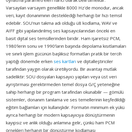
oynatma parametreleri harici olarak belirtilmelidir.
Varsayılan varsayım genellikle 8000 Hz'de monodur, ancak
veri, kayıt donanımının desteklediği herhangi bir hızı temsil
edebilir. SOU'nun takma adı olduğu ü8 kodlama, WAV ve
AIFF gibi yapılandırılmış ses kapsayıcılarından önceki en
basit dijital ses temsillerinden biridir. Ham işaretsiz PCM,
1980'lerin sonu ve 1990'ların başında depolama kısıtlamaları
ve sınırlı işlem gücünün başlıksız formatları pratik bir tercih
yaptığı dönemde erken
ses kartları
ve dijitalleştiriciler
tarafından yaygın olarak üretiliyordu. Bir avantajı mutlak
sadeliktir: SOU dosyaları kapsayıcı yapıları veya üst veri
ayrıştırması gerektirmeden temel dosya G/Ç yeteneğine
sahip herhangi bir program tarafından okunabilir — gömülü
sistemler, donanım tanılama ve ses temellerinin keşfedildiği
eğitim bağlamları için kullanışlıdır. Formatın minimum ek yükü
ayrıca herhangi bir modern kapsayıcıya dönüştürmenin
kayıpsız ve anlık olduğu anlamına gelir, çünkü ham PCM
örnekleri herhangi bir dönüştürme kodlaması