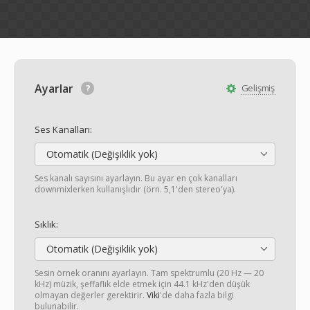
Ayarlar
Gelişmiş
Ses Kanalları:
Otomatik (Değişiklik yok)
Ses kanalı sayısını ayarlayın. Bu ayar en çok kanalları
downmixlerken kullanışlıdır (örn. 5,1'den stereo'ya).
Sıklık:
Otomatik (Değişiklik yok)
Sesin örnek oranını ayarlayın. Tam spektrumlu (20 Hz — 20
kHz) müzik, şeffaflık elde etmek için 44.1 kHz'den düşük
olmayan değerler gerektirir.
Viki
'de daha fazla bilgi
bulunabilir.