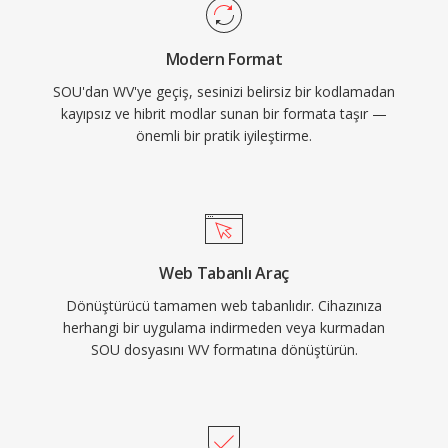
çok sayıda başka araca entegre edilmiştir.
WavPack ayrıca APEv2 etiketleri, gömülü cue
Modern Format
sheet&#039;ler ve ReplayGain değerleri
SOU'dan WV'ye geçiş, sesinizi belirsiz bir kodlamadan
aracılığıyla zengin üst veri desteği sunarak en
kayıpsız ve hibrit modlar sunan bir formata taşır —
titiz müzik kütüphanesinin bile organizasyon
önemli bir pratik iyileştirme.
ihtiyaçlarını karşılar.
Web Tabanlı Araç
Dönüştürücü tamamen web tabanlıdır. Cihazınıza
herhangi bir uygulama indirmeden veya kurmadan
SOU dosyasını WV formatına dönüştürün.