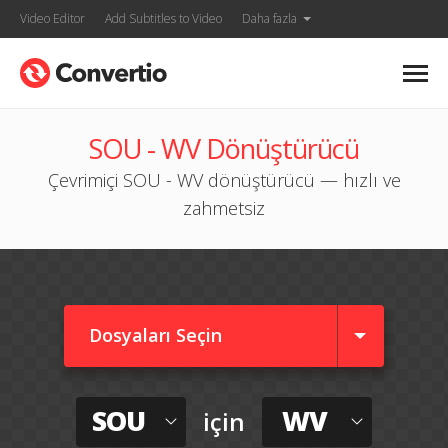
Video Editor
Add Subtitles to Video
Daha fazla
SOU - WV Dönüştürücü
Çevrimiçi SOU - WV dönüştürücü — hızlı ve
zahmetsiz
Dosyaları Seçin
SOU
WV
için