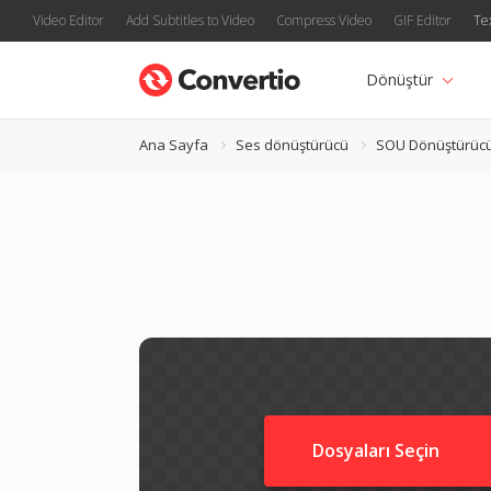
Video Editor
Add Subtitles to Video
Compress Video
GIF Editor
Te
Dönüştür
Ana Sayfa
Ses dönüştürücü
SOU Dönüştürüc
Dosyaları Seçin