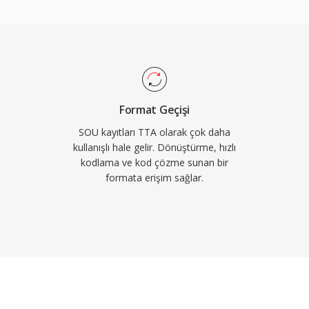
r. Birçok taşınabilir
up bu durum
a göre pratik bir avantaj
laması GNU GPL lisansı
 ve üçüncü taraf
aha yeni kodekler
Format Geçişi
yakalamış olsa da TTA,
SOU kayıtları TTA olarak çok daha
eren kullanıcılara hizmet
kullanışlı hale gelir. Dönüştürme, hızlı
kodlama ve kod çözme sunan bir
formata erişim sağlar.