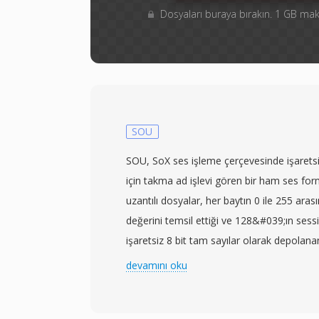
Dosyaları buraya bırakın. 1 GB m
SOU
SOU, SoX ses işleme çerçevesinde işaretsiz
için takma ad işlevi gören bir ham ses for
uzantılı dosyalar, her baytın 0 ile 255 arası
değerini temsil ettiği ve 128&#039;ın sessi
işaretsiz 8 bit tam sayılar olarak depolanan
sıkıştırılmamış ses örnekleri içerir. Başlı
devamını oku
hızı ve kanal sayısı gibi oynatma parametre
belirtilmelidir. Varsayılan varsayım genel