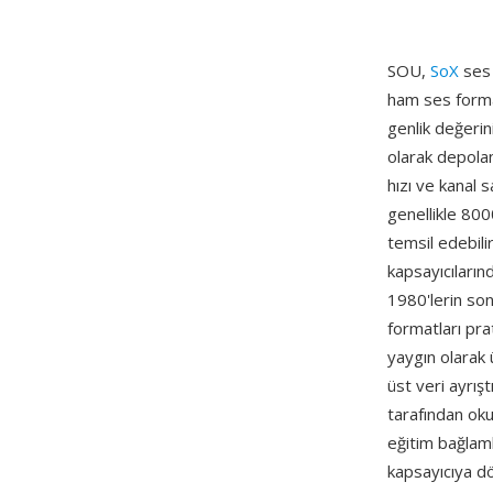
SOU,
SoX
ses 
ham ses format
genlik değerini
olarak depolan
hızı ve kanal 
genellikle 800
temsil edebili
kapsayıcıların
1980'lerin son
formatları pra
yaygın olarak 
üst veri ayrı
tarafından oku
eğitim bağlaml
kapsayıcıya d