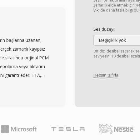
steklediği herhangi bir
Sesin örnek oranını ayarl
şeffaflık elde etmek için 
 adı olduğu ü8 kodlama,
Viki
'de daha fazla bilgi bul
yıcılarından önceki en
m işaretsiz PCM,
Ses düzeyi:
n başında depolama
rin başlarına uzanan,
Değişiklik yok
sız formatları pratik bir
gerçek zamanlı kayıpsız
Bir dizi desibel seçerek se
dijitalleştiriciler
seviyesini 10 desibel azaltı
me sırasında orijinal PCM
vantajı mutlak sadeliktir:
 depolama veya aktarım
eri ayrıştırması
nı garanti eder. TTA,
Hepsini sıfırla
 sahip herhangi bir
bit tam sayı örneklere
sistemler, donanım
yerek hem günlük dinleme
ğitim bağlamları için
r. İşleme hızı
yrıca herhangi bir modern
 biridir — kodek, ağır
ık olduğu anlamına gelir,
kod çözme
önüştürme kodlaması
if kalır. Dosya yapısı
labilir.
i destekler, böylece parça