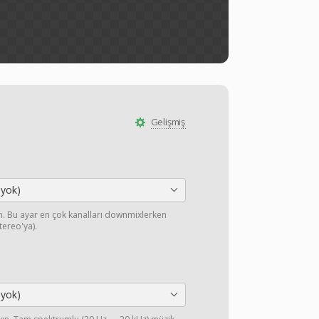
Gelişmiş
 yok)
yın. Bu ayar en çok kanalları downmixlerken
stereo'ya).
 yok)