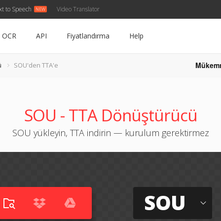
xt to Speech
Video Translator
OCR
API
Fiyatlandırma
Help
Mükem
ü
SOU'den TTA'e
SOU - TTA Dönüştürücü
SOU yükleyin, TTA indirin — kurulum gerektirmez
SOU