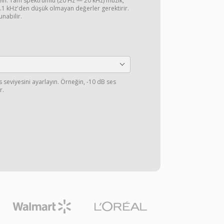
ayın. Tam spektrumlu (20 Hz — 20 kHz) müzik,
44.1 kHz'den düşük olmayan değerler gerektirir.
unabilir.
s seviyesini ayarlayın. Örneğin, -10 dB ses
r.