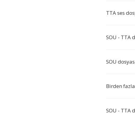
TTA ses dos
SOU - TTA d
SOU dosyası
Birden fazl
SOU - TTA d