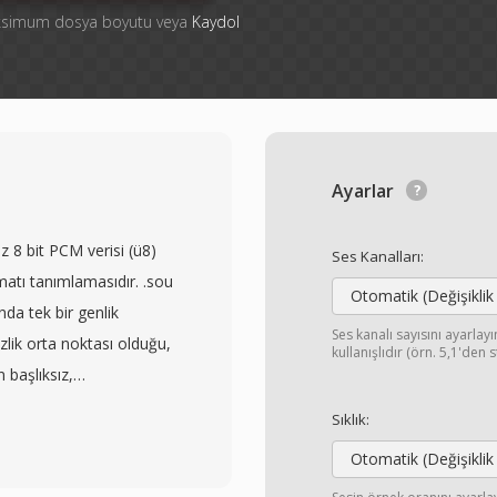
aksimum dosya boyutu veya
Kaydol
Ayarlar
 8 bit PCM verisi (ü8)
Ses Kanalları:
matı tanımlamasıdır. .sou
Otomatik (Değişiklik
nda tek bir genlik
Ses kanalı sayısını ayarla
zlik orta noktası olduğu,
kullanışlıdır (örn. 5,1'den 
 başlıksız,
k olmadığından örnekleme
Sıklık:
leri harici olarak
Otomatik (Değişiklik
likle 8000 Hz&#039;de