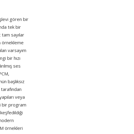
şlevi gören bir
nda tek bir
t tam sayılar
dan örnekleme
yılan varsayım
gi bir hızı
ırılmış ses
 PCM,
nün başlıksız
r tarafından
yapıları veya
i bir program
keşfedildiği
 modern
CM örnekleri