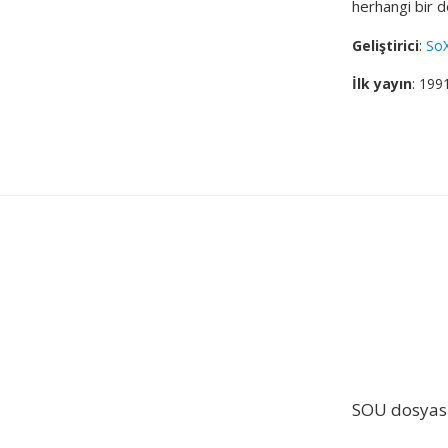
herhangi bir 
Geliştirici
:
SoX
İlk yayın
: 199
SOU dosyas