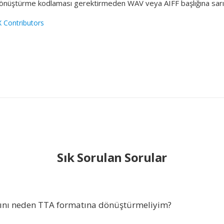
dönüştürme kodlaması gerektirmeden WAV veya AIFF başlığına sarıla
 Contributors
1
Sık Sorulan Sorular
ını neden TTA formatına dönüştürmeliyim?