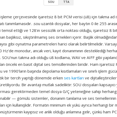
SOU
TTA
işleme çerçevesinde işaretsiz 8 bit PCM verisi (ü8) için takma ad i
ı tanımlamasıdır. .sou uzantılı dosyalar, her baytın 0 ile 255 arası
 temsil ettiği ve 128'ın sessizlik orta noktası olduğu, işaretsiz 8 bi
an başlıksız, sıkıştırılmamış ses örnekleri içerir. Başlık olmadığın
sayısı gibi oynatma parametreleri harici olarak belirtilmelidir. Varsa
0 Hz'de monodur, ancak veri, kayıt donanımının desteklediği herhan
r. SOU'nun takma adı olduğu ü8 kodlama, WAV ve AIFF gibi yapıland
dan önceki en basit dijital ses temsillerinden biridir. Ham işaretsiz
u ve 1990'ların başında depolama kısıtlamaları ve sınırlı işlem gücü
tik bir tercih yaptığı dönemde erken
ses kartları
ve dijitalleştiricile
üretiliyordu. Bir avantajı mutlak sadeliktir: SOU dosyaları kapsayıcı 
ştırması gerektirmeden temel dosya G/Ç yeteneğine sahip herhang
nabilir — gömülü sistemler, donanım tanılama ve ses temellerinin 
arı için kullanışlıdır. Formatın minimum ek yükü ayrıca herhangi bir
önüştürmenin kayıpsız ve anlık olduğu anlamına gelir, çünkü ham P