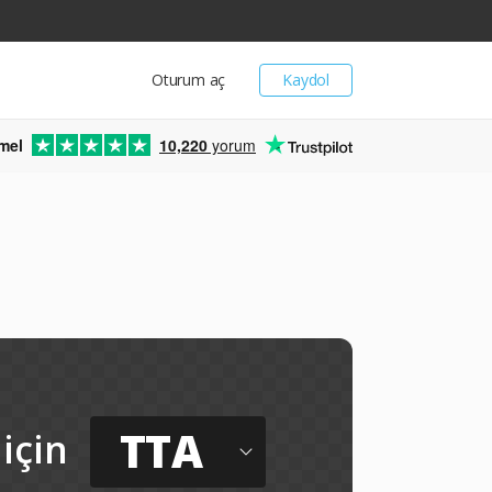
Oturum aç
Kaydol
mel
10,220
yorum
TTA
için