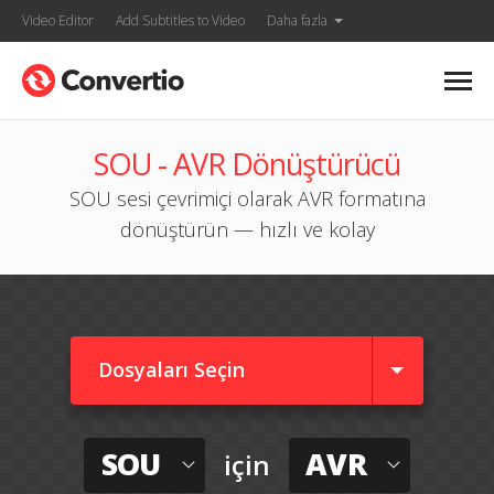
Video Editor
Add Subtitles to Video
Daha fazla
SOU - AVR Dönüştürücü
SOU sesi çevrimiçi olarak AVR formatına
dönüştürün — hızlı ve kolay
Dosyaları Seçin
SOU
AVR
için