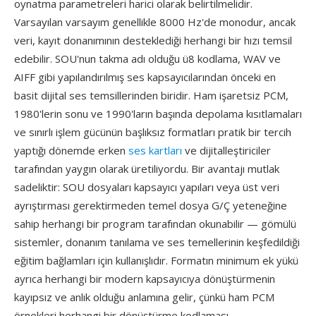
oynatma parametreleri harici olarak belirtilmelidir.
Varsayılan varsayım genellikle 8000 Hz'de monodur, ancak
veri, kayıt donanımının desteklediği herhangi bir hızı temsil
edebilir. SOU'nun takma adı olduğu ü8 kodlama, WAV ve
AIFF gibi yapılandırılmış ses kapsayıcılarından önceki en
basit dijital ses temsillerinden biridir. Ham işaretsiz PCM,
1980'lerin sonu ve 1990'ların başında depolama kısıtlamaları
ve sınırlı işlem gücünün başlıksız formatları pratik bir tercih
yaptığı dönemde erken
ses kartları
ve dijitalleştiriciler
tarafından yaygın olarak üretiliyordu. Bir avantajı mutlak
sadeliktir: SOU dosyaları kapsayıcı yapıları veya üst veri
ayrıştırması gerektirmeden temel dosya G/Ç yeteneğine
sahip herhangi bir program tarafından okunabilir — gömülü
sistemler, donanım tanılama ve ses temellerinin keşfedildiği
eğitim bağlamları için kullanışlıdır. Formatın minimum ek yükü
ayrıca herhangi bir modern kapsayıcıya dönüştürmenin
kayıpsız ve anlık olduğu anlamına gelir, çünkü ham PCM
örnekleri herhangi bir dönüştürme kodlaması