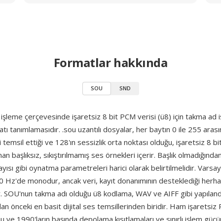
Formatlar hakkında
SOU
SND
işleme çerçevesinde işaretsiz 8 bit PCM verisi (ü8) için takma ad i
ı tanımlamasıdır. .sou uzantılı dosyalar, her baytın 0 ile 255 arası
 temsil ettiği ve 128'ın sessizlik orta noktası olduğu, işaretsiz 8 bi
an başlıksız, sıkıştırılmamış ses örnekleri içerir. Başlık olmadığın
sayısı gibi oynatma parametreleri harici olarak belirtilmelidir. Varsa
0 Hz'de monodur, ancak veri, kayıt donanımının desteklediği herhan
r. SOU'nun takma adı olduğu ü8 kodlama, WAV ve AIFF gibi yapıland
dan önceki en basit dijital ses temsillerinden biridir. Ham işaretsiz
u ve 1990'ların başında depolama kısıtlamaları ve sınırlı işlem gücü