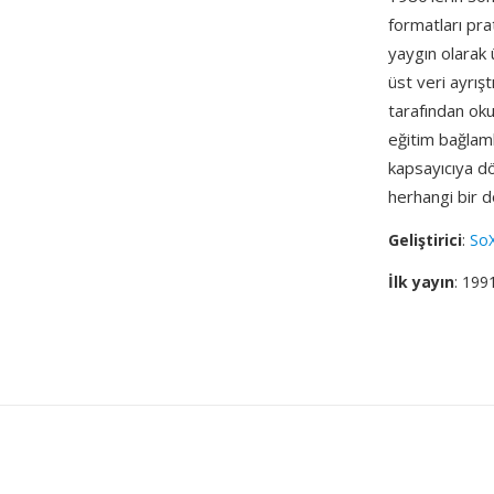
formatları pra
yaygın olarak 
üst veri ayrı
tarafından oku
eğitim bağlaml
kapsayıcıya d
herhangi bir 
Geliştirici
:
SoX
İlk yayın
: 199