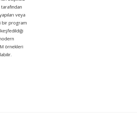
r tarafından
yapıları veya
i bir program
keşfedildiği
 modern
CM örnekleri
bilir.