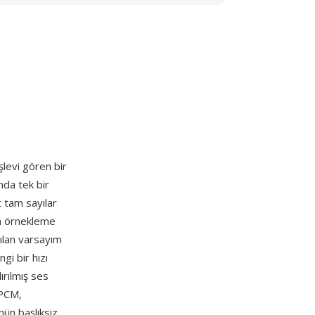
şlevi gören bir
nda tek bir
t tam sayılar
dan örnekleme
yılan varsayım
gi bir hızı
ırılmış ses
 PCM,
nün başlıksız