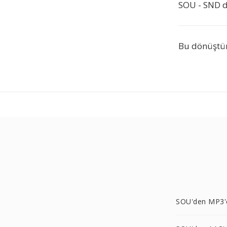
SOU - SND d
Bu dönüştür
SOU'den MP3'