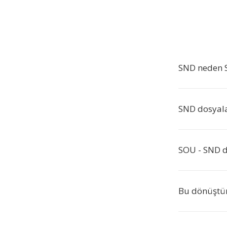
SND neden S
SND dosyala
SOU - SND d
Bu dönüştü