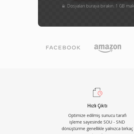
Dosyaları buraya bırakın. 1 GB m
Hızlı Çıktı
Optimize edilmiş sunucu tarafı
işleme sayesinde SOU - SND
dönüştürme genellikle yalnızca birkaç