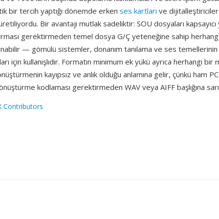
tik bir tercih yaptığı dönemde erken
ses kartları
ve dijitalleştiricile
üretiliyordu. Bir avantajı mutlak sadeliktir: SOU dosyaları kapsayıcı 
ştırması gerektirmeden temel dosya G/Ç yeteneğine sahip herhang
nabilir — gömülü sistemler, donanım tanılama ve ses temellerinin 
arı için kullanışlıdır. Formatın minimum ek yükü ayrıca herhangi bir
önüştürmenin kayıpsız ve anlık olduğu anlamına gelir, çünkü ham P
dönüştürme kodlaması gerektirmeden WAV veya AIFF başlığına sarıla
 Contributors
1