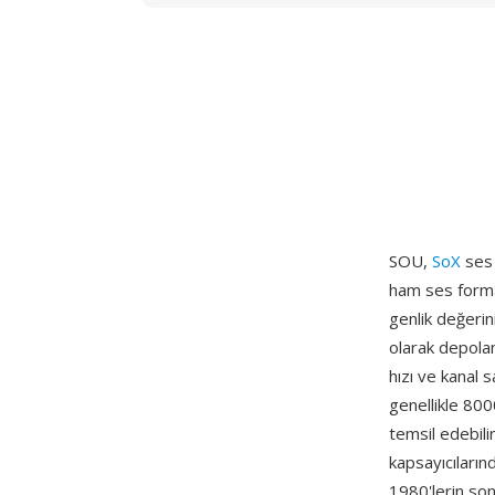
SOU,
SoX
ses 
ham ses format
genlik değerini
olarak depolan
hızı ve kanal 
genellikle 800
temsil edebili
kapsayıcıların
1980'lerin son