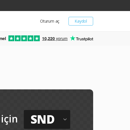
Oturum aç
Kaydol
mel
10,220
yorum
z
SND
için