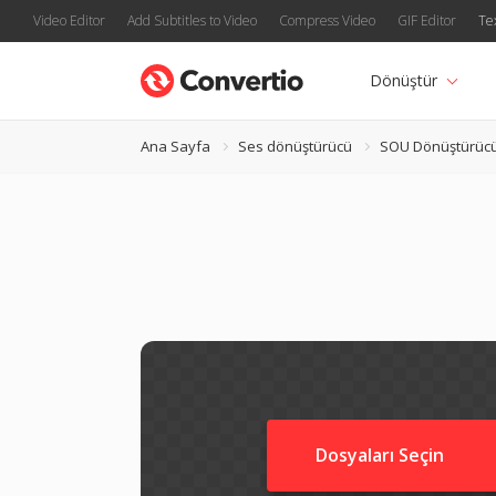
Video Editor
Add Subtitles to Video
Compress Video
GIF Editor
Te
Dönüştür
Ana Sayfa
Ses dönüştürücü
SOU Dönüştürüc
Dosyaları Seçin