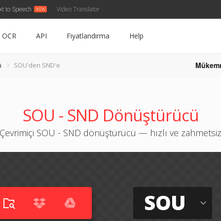
xt to Speech
Video Translator
OCR
API
Fiyatlandırma
Help
Mükem
ü
SOU'den SND'e
SOU - SND Dönüştürücü
Çevrimiçi SOU - SND dönüştürücü — hızlı ve zahmetsi
SOU