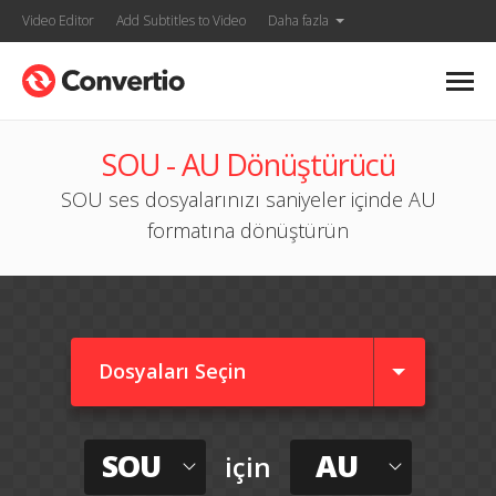
Video Editor
Add Subtitles to Video
Daha fazla
SOU - AU Dönüştürücü
SOU ses dosyalarınızı saniyeler içinde AU
formatına dönüştürün
Dosyaları Seçin
SOU
AU
için