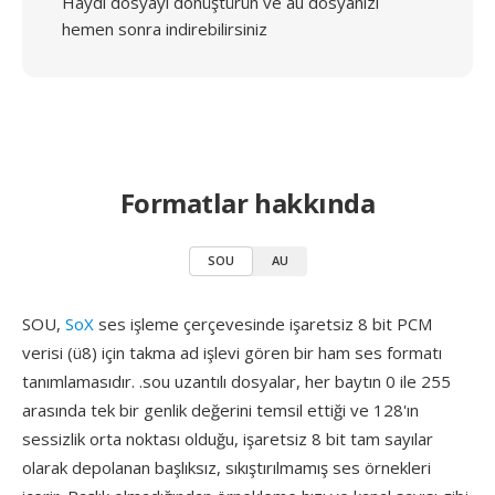
Haydi dosyayı dönüştürün ve au dosyanızı
hemen sonra indirebilirsiniz
Formatlar hakkında
SOU
AU
SOU,
SoX
ses işleme çerçevesinde işaretsiz 8 bit PCM
verisi (ü8) için takma ad işlevi gören bir ham ses formatı
tanımlamasıdır. .sou uzantılı dosyalar, her baytın 0 ile 255
arasında tek bir genlik değerini temsil ettiği ve 128'ın
sessizlik orta noktası olduğu, işaretsiz 8 bit tam sayılar
olarak depolanan başlıksız, sıkıştırılmamış ses örnekleri