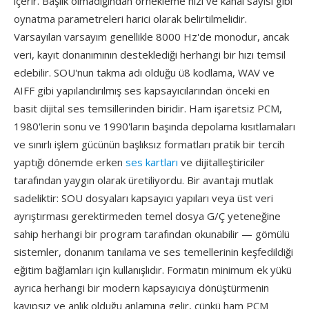
içerir. Başlık olmadığından örnekleme hızı ve kanal sayısı gibi
oynatma parametreleri harici olarak belirtilmelidir.
Varsayılan varsayım genellikle 8000 Hz'de monodur, ancak
veri, kayıt donanımının desteklediği herhangi bir hızı temsil
edebilir. SOU'nun takma adı olduğu ü8 kodlama, WAV ve
AIFF gibi yapılandırılmış ses kapsayıcılarından önceki en
basit dijital ses temsillerinden biridir. Ham işaretsiz PCM,
1980'lerin sonu ve 1990'ların başında depolama kısıtlamaları
ve sınırlı işlem gücünün başlıksız formatları pratik bir tercih
yaptığı dönemde erken
ses kartları
ve dijitalleştiriciler
tarafından yaygın olarak üretiliyordu. Bir avantajı mutlak
sadeliktir: SOU dosyaları kapsayıcı yapıları veya üst veri
ayrıştırması gerektirmeden temel dosya G/Ç yeteneğine
sahip herhangi bir program tarafından okunabilir — gömülü
sistemler, donanım tanılama ve ses temellerinin keşfedildiği
eğitim bağlamları için kullanışlıdır. Formatın minimum ek yükü
ayrıca herhangi bir modern kapsayıcıya dönüştürmenin
kayıpsız ve anlık olduğu anlamına gelir, çünkü ham PCM