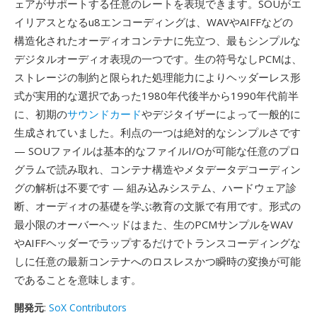
ェアがサポートする任意のレートを表現できます。SOUがエ
イリアスとなるu8エンコーディングは、WAVやAIFFなどの
構造化されたオーディオコンテナに先立つ、最もシンプルな
デジタルオーディオ表現の一つです。生の符号なしPCMは、
ストレージの制約と限られた処理能力によりヘッダーレス形
式が実用的な選択であった1980年代後半から1990年代前半
に、初期の
サウンドカード
やデジタイザーによって一般的に
生成されていました。利点の一つは絶対的なシンプルさです
— SOUファイルは基本的なファイルI/Oが可能な任意のプロ
グラムで読み取れ、コンテナ構造やメタデータデコーディン
グの解析は不要です — 組み込みシステム、ハードウェア診
断、オーディオの基礎を学ぶ教育の文脈で有用です。形式の
最小限のオーバーヘッドはまた、生のPCMサンプルをWAV
やAIFFヘッダーでラップするだけでトランスコーディングな
しに任意の最新コンテナへのロスレスかつ瞬時の変換が可能
であることを意味します。
開発元
:
SoX Contributors