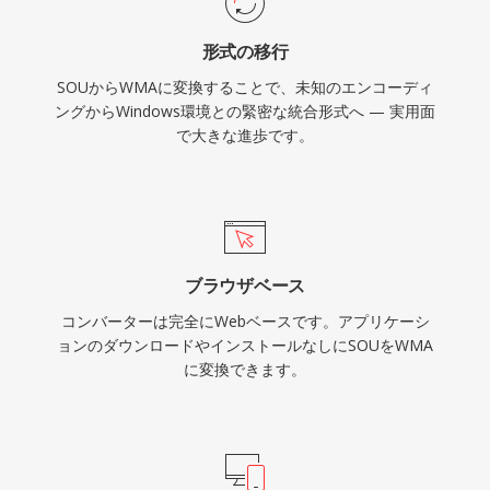
を通じて改善されましたが、Microsoft以外のデ
形式の移行
バイスではWMAはMP3やAACほど普遍的に互換
SOUからWMAに変換することで、未知のエンコーディ
性がありません。この形式はレガシーメディアラ
ングからWindows環境との緊密な統合形式へ — 実用面
イブラリにまだ見られますが、ストリーミングや
で大きな進歩です。
ポータブル使用には新しいコーデックが大部分で
取って代わっています。
ブラウザベース
コンバーターは完全にWebベースです。アプリケーシ
ョンのダウンロードやインストールなしにSOUをWMA
に変換できます。