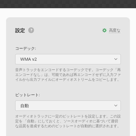
設定
高度な
コーデック:
WMA v2
音声トラックをエンコードするコーデックです。コーデック「再
エンコードなし」は、可能であれば再エンコードせずに入力ファ
イルから出力ファイルにオーディオストリームをコピーします。
ビットレート:
自動
オーディオトラックに一定のビットレートを設定します。この設
定を 「自動」にしておくと、ソースオーディオに基づいて適切
な品質を達成するためのビットレートが自動的に選択されます。