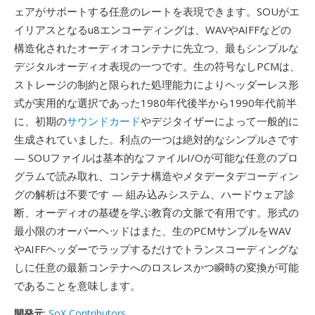
ェアがサポートする任意のレートを表現できます。SOUがエ
イリアスとなるu8エンコーディングは、WAVやAIFFなどの
構造化されたオーディオコンテナに先立つ、最もシンプルな
デジタルオーディオ表現の一つです。生の符号なしPCMは、
ストレージの制約と限られた処理能力によりヘッダーレス形
式が実用的な選択であった1980年代後半から1990年代前半
に、初期の
サウンドカード
やデジタイザーによって一般的に
生成されていました。利点の一つは絶対的なシンプルさです
— SOUファイルは基本的なファイルI/Oが可能な任意のプロ
グラムで読み取れ、コンテナ構造やメタデータデコーディン
グの解析は不要です — 組み込みシステム、ハードウェア診
断、オーディオの基礎を学ぶ教育の文脈で有用です。形式の
最小限のオーバーヘッドはまた、生のPCMサンプルをWAV
やAIFFヘッダーでラップするだけでトランスコーディングな
しに任意の最新コンテナへのロスレスかつ瞬時の変換が可能
であることを意味します。
開発元
:
SoX Contributors