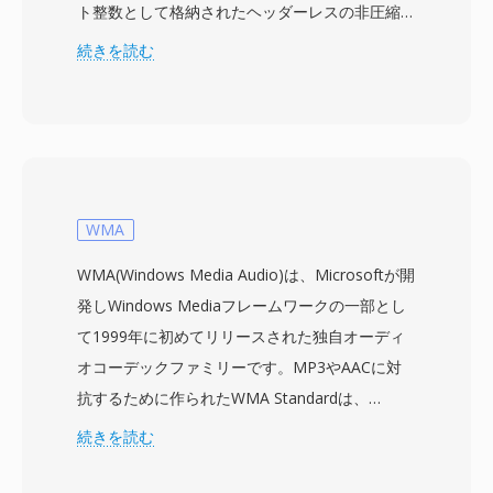
ト整数として格納されたヘッダーレスの非圧縮オ
ーディオサンプルが含まれます — 各バイトは0
続きを読む
から255までの単一の振幅値を表し、128が無音
の中間点です。ヘッダーがないため、サンプルレ
ートやチャンネル数などの再生パラメータは外部
から指定する必要があります。デフォルトの仮定
は通常8000 Hzのモノラルですが、データは録音
ハードウェアがサポートする任意のレートを表現
WMA
できます。SOUがエイリアスとなるu8エンコー
WMA(Windows Media Audio)は、Microsoftが開
ディングは、WAVやAIFFなどの構造化されたオ
発しWindows Mediaフレームワークの一部とし
ーディオコンテナに先立つ、最もシンプルなデジ
て1999年に初めてリリースされた独自オーディ
タルオーディオ表現の一つです。生の符号なし
オコーデックファミリーです。MP3やAACに対
PCMは、ストレージの制約と限られた処理能力
抗するために作られたWMA Standardは、
によりヘッダーレス形式が実用的な選択であった
Microsoftが64 kbpsという低いビットレートで
続きを読む
1980年代後半から1990年代前半に、初期のサウ
CD品質に近い音質を実現すると主張した知覚コ
ンドカードやデジタイザーによって一般的に生成
ーディングを使用します — MP3が同等の結果を