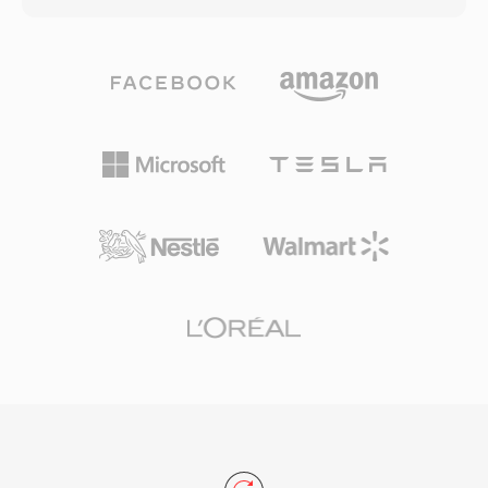
されていました。利点の一つは絶対的なシンプル
得るために通常必要とするデータレートの約半分
さです — SOUファイルは基本的なファイルI/O
です。コーデックファミリーはサラウンドサウン
が可能な任意のプログラムで読み取れ、コンテナ
ドとハイレゾオーディオ用のWMA
構造やメタデータデコーディングの解析は不要で
Professional、ビットパーフェクトなアーカイブ
す — 組み込みシステム、ハードウェア診断、オ
圧縮用のWMA Lossless、非常に低いビットレー
ーディオの基礎を学ぶ教育の文脈で有用です。形
トでの音声コンテンツに最適化されたWMA
式の最小限のオーバーヘッドはまた、生のPCM
Voiceへと拡大しました。Windows、Windows
サンプルをWAVやAIFFヘッダーでラップするだ
Media Player、Zuneエコシステムとの深い統合
けでトランスコーディングなしに任意の最新コン
により、2000年代を通じてWMAに強力な配布上
テナへのロスレスかつ瞬時の変換が可能であるこ
の優位性を与え、デジタル著作権管理(DRM)サポ
とを意味します。
ートはその時代のオンライン音楽ストアにとって
魅力的でした。エンコーディングとデコーディン
グはWindowsでネイティブに処理され、
Windowsマシンでの再生にサードパーティソフ
トウェアは不要です。クロスプラットフォームサ
ポートはFFmpegやGStreamerなどのライブラリ