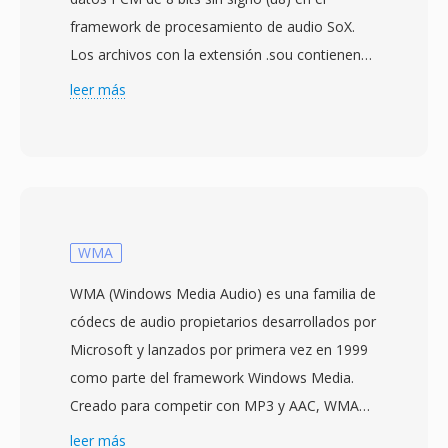
framework de procesamiento de audio SoX.
Los archivos con la extensión .sou contienen
muestras de audio sin cabecera y sin
leer más
comprimir almacenadas como enteros de 8
bits sin signo — cada byte representa un único
valor de amplitud de 0 a 255, con 128 como
punto medio de silencio. Al no haber cabecera,
los parámetros de reproducción como
frecuencia de muestreo y conteo de canales
WMA
deben especificarse externamente. La
WMA (Windows Media Audio) es una familia de
suposicion predeterminada es típicamente
códecs de audio propietarios desarrollados por
mono a 8000 Hz, aunque los datos pueden
Microsoft y lanzados por primera vez en 1999
representar cualquier tasa qué el hardware de
como parte del framework Windows Media.
grabación soportara. La codificación u8 qué
Creado para competir con MP3 y AAC, WMA
SOU representa como alias es una de las
Standard utiliza codificación perceptual para
leer más
representaciones de audio digital más simples