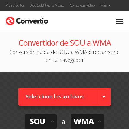
Video Editor
Add Subtitles to Video
Compress Video
Más
Convertidor de SOU a WMA
Conversión fluida de SOU a WMA directamente
en tu navegador
Seleccione los archivos
SOU
WMA
a