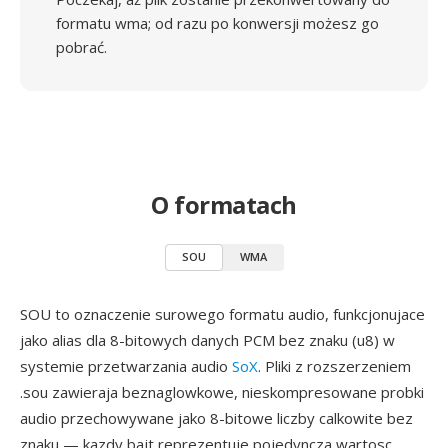
formatu wma; od razu po konwersji możesz go
pobrać.
O formatach
SOU
WMA
SOU to oznaczenie surowego formatu audio, funkcjonujace
jako alias dla 8-bitowych danych PCM bez znaku (u8) w
systemie przetwarzania audio
SoX
. Pliki z rozszerzeniem
.sou zawieraja beznaglowkowe, nieskompresowane probki
audio przechowywane jako 8-bitowe liczby calkowite bez
znaku — kazdy bajt reprezentuje pojedyncza wartosc