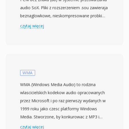
audio SoX. Pliki z rozszerzeniem .sou zawieraja
beznaglowkowe, nieskompresowane probki
audio przechowywane jako 8-bitowe liczby
czytaj więcej
calkowite bez znaku — kazdy bajt reprezentuje
pojedyncza wartosc amplitudy od 0 do 255, z
128 jako punktem ciszy. Poniewaz nie ma
naglowka, parametry odtwarzania, takie jak
czestotliwosc probkowania i liczba kanalow,
musza byc okreslone zewnetrznie. Domyslne
WMA
zalozenie to zwykle mono przy 8000 Hz, choc
WMA (Windows Media Audio) to rodzina
dane moga reprezentowac dowolna
wlascicielskich kodekow audio opracowanych
czestotliwosc obslugiwana przez sprzet
przez Microsoft i po raz pierwszy wydanych w
nagrywajacy. Kodowanie u8, ktorego SOU jest
1999 roku jako czesc platformy Windows
aliasem, jest jedna z najprostszych mozliwych
Media. Stworzone, by konkurowac z MP3 i
reprezentacji cyfrowego audio, poprzedzajaca
AAC, WMA Standard wykorzystuje kodowanie
czytaj więcej
ustrukturyzowane kontenery, takie jak WAV i