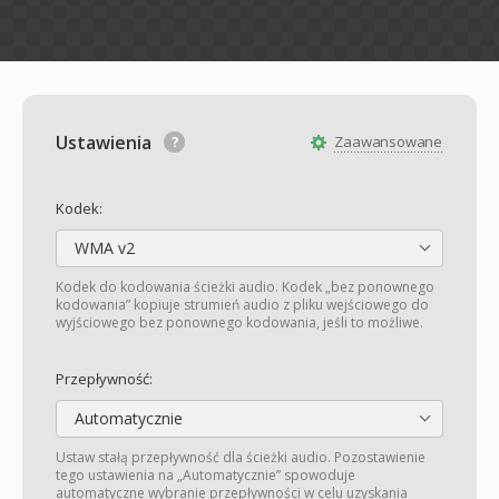
Ustawienia
Zaawansowane
Kodek:
WMA v2
Kodek do kodowania ścieżki audio. Kodek „bez ponownego
kodowania” kopiuje strumień audio z pliku wejściowego do
wyjściowego bez ponownego kodowania, jeśli to możliwe.
Przepływność:
Automatycznie
Ustaw stałą przepływność dla ścieżki audio. Pozostawienie
tego ustawienia na „Automatycznie” spowoduje
automatyczne wybranie przepływności w celu uzyskania