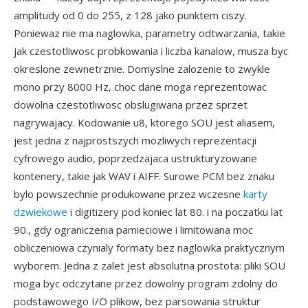
amplitudy od 0 do 255, z 128 jako punktem ciszy.
Poniewaz nie ma naglowka, parametry odtwarzania, takie
jak czestotliwosc probkowania i liczba kanalow, musza byc
okreslone zewnetrznie. Domyslne zalozenie to zwykle
mono przy 8000 Hz, choc dane moga reprezentowac
dowolna czestotliwosc obslugiwana przez sprzet
nagrywajacy. Kodowanie u8, ktorego SOU jest aliasem,
jest jedna z najprostszych mozliwych reprezentacji
cyfrowego audio, poprzedzajaca ustrukturyzowane
kontenery, takie jak WAV i AIFF. Surowe PCM bez znaku
bylo powszechnie produkowane przez wczesne
karty
dzwiekowe
i digitizery pod koniec lat 80. i na poczatku lat
90., gdy ograniczenia pamieciowe i limitowana moc
obliczeniowa czynialy formaty bez naglowka praktycznym
wyborem. Jedna z zalet jest absolutna prostota: pliki SOU
moga byc odczytane przez dowolny program zdolny do
podstawowego I/O plikow, bez parsowania struktur