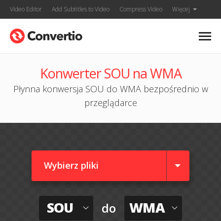
Video Editor
Add Subtitles to Video
Compress Video
Więcej
Konwerter SOU na WMA
Płynna konwersja SOU do WMA bezpośrednio w
przeglądarce
Wybierz pliki
SOU
WMA
do