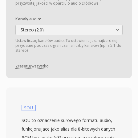
przyzwoitej jakości w oparciu o audio źródłowe.
Kanały audio:
Stereo (2.0)
Ustaw liczbę kanałów audio. To ustawienie jest najbardziej
przydatne podczas ograniczania liczby kanałów (np. z 5.1 do
stereo).
Zresetuj wszystko
SOU
SOU to oznaczenie surowego formatu audio,
funkcjonujace jako alias dla 8-bitowych danych
PCM bez znaku (u8) w systemie przetwarzania