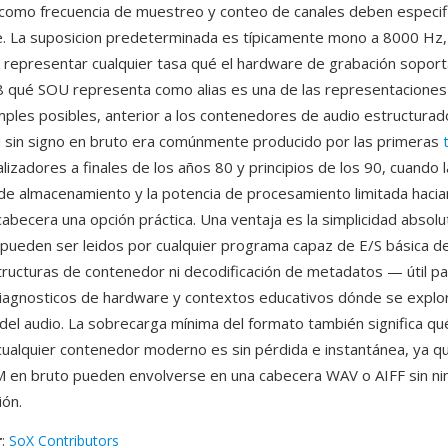
como frecuencia de muestreo y conteo de canales deben especif
. La suposicion predeterminada es típicamente mono a 8000 Hz,
representar cualquier tasa qué el hardware de grabación soport
u8 qué SOU representa como alias es una de las representaciones
imples posibles, anterior a los contenedores de audio estructur
M sin signo en bruto era comúnmente producido por las primeras
alizadores a finales de los años 80 y principios de los 90, cuando 
 de almacenamiento y la potencia de procesamiento limitada hacia
abecera una opción práctica. Una ventaja es la simplicidad absolut
pueden ser leidos por cualquier programa capaz de E/S básica de 
structuras de contenedor ni decodificación de metadatos — útil p
agnosticos de hardware y contextos educativos dónde se explor
el audio. La sobrecarga mínima del formato también significa qué
cualquier contenedor moderno es sin pérdida e instantánea, ya qu
 en bruto pueden envolverse en una cabecera WAV o AIFF sin ni
ión.
r
:
SoX Contributors