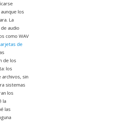
icarse
 aunque los
ara. La
 de audio
ados como WAV
tarjetas de
las
n de los
a: los
archivos, sin
ara sistemas
an los
 la
é las
nguna