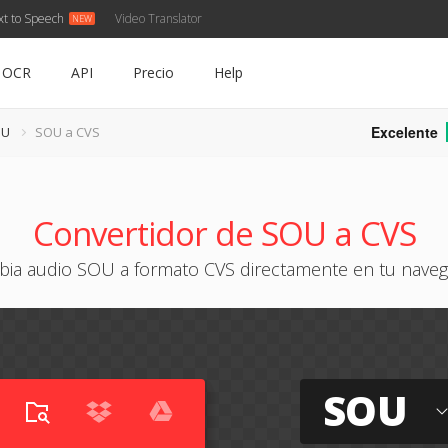
xt to Speech
Video Translator
OCR
API
Precio
Help
Excelente
OU
SOU a CVS
Convertidor de SOU a CVS
ia audio SOU a formato CVS directamente en tu nave
SOU