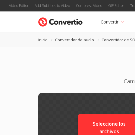
Video Editor
Add Subtitles to Video
Compress Video
GIF Editor
Te
Convertir
Inicio
Convertidor de audio
Convertidor de S
Camb
Seleccione los
archivos