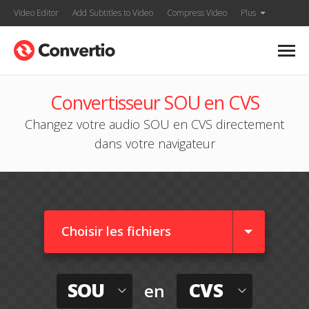
Video Editor
Add Subtitles to Video
Compress Video
Plus
Convertisseur SOU en CVS
Changez votre audio SOU en CVS directement
dans votre navigateur
Choisir les fichiers
SOU
CVS
en