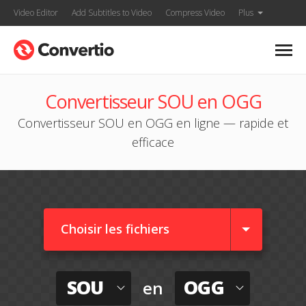
Video Editor
Add Subtitles to Video
Compress Video
Plus
Convertisseur SOU en OGG
Convertisseur SOU en OGG en ligne — rapide et
efficace
Choisir les fichiers
SOU
OGG
en