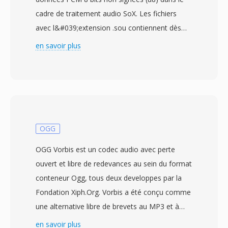
cadre de traitement audio SoX. Les fichiers
avec l&#039;extension .sou contiennent dès
échantillons audio sans en-tête et non
en savoir plus
compressés stockes en entiers 8 bits non
signes — chaque octet représente une seule
valeur d&#039;amplitude de 0 à 255, avec 128
comme point de silence. En l&#039;absence
d&#039;en-tête, les paramètres de lecture tels
que la fréquence d&#039;échantillonnage et le
OGG
nombre de canaux doivent être spécifiés de
OGG Vorbis est un codec audio avec perte
manière externe. L&#039;hypothese par défaut
ouvert et libre de redevances au sein du format
est typiquement mono à 8000 Hz, bien que les
conteneur Ogg, tous deux developpes par la
données puissent représenter n&#039;importé
Fondation Xiph.Org. Vorbis a été conçu comme
quelle fréquence prisé en chargé par le matériel
une alternative libre de brevets au MP3 et à
d&#039;enregistrement. L&#039;encodage u8
l&#039;AAC, utilisant un codage par
en savoir plus
dont SOU est l&#039;alias est l&#039;une dès