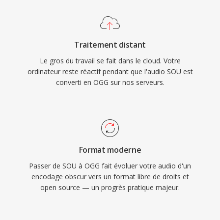
s&#039;est appuye sûr Vorbis pendant dès
contextes educatifs où les fondamentaux de
années comme codec de streaming principal
l&#039;audio sont explores. La surcharge
pour exactement cette raison. Le format gère
minimale du format signifie également que la
Traitement distant
également la dégradation de qualité à bas débit
conversion vers n&#039;importé quel
Le gros du travail se fait dans le cloud. Votre
de manière plus elegante que de nombreux
conteneur moderne est sans perte et
ordinateur reste réactif pendant que l'audio SOU est
concurrents, raison pour laquelle il reste
instantanée, puisque les échantillons PCM
converti en OGG sur nos serveurs.
populaire dans les jeux vidéo où le stockage
bruts peuvent être enveloppes dans un en-tête
est limité et dès milliers d&#039;effets sonores
WAV où AIFF sans aucun transcodage.
se disputent l&#039;espace. VLC, Firefox,
Chrome et Android fournissent tous un
décodage natif de Vorbis.
Format moderne
Passer de SOU à OGG fait évoluer votre audio d'un
encodage obscur vers un format libre de droits et
open source — un progrès pratique majeur.