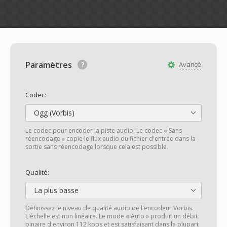
Paramètres
Avancé
Codec:
Ogg (Vorbis)
Le codec pour encoder la piste audio. Le codec « Sans
réencodage » copie le flux audio du fichier d'entrée dans la
sortie sans réencodage lorsque cela est possible.
Qualité:
La plus basse
Définissez le niveau de qualité audio de l'encodeur Vorbis.
L'échelle est non linéaire. Le mode « Auto » produit un débit
binaire d'environ 112 kbps et est satisfaisant dans la plupart