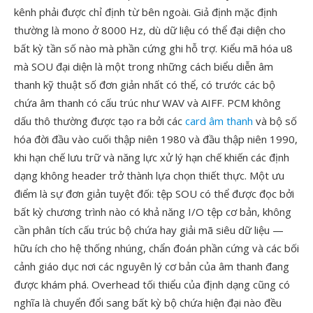
kênh phải được chỉ định từ bên ngoài. Giả định mặc định
thường là mono ở 8000 Hz, dù dữ liệu có thể đại diện cho
bất kỳ tần số nào mà phần cứng ghi hỗ trợ. Kiểu mã hóa u8
mà SOU đại diện là một trong những cách biểu diễn âm
thanh kỹ thuật số đơn giản nhất có thể, có trước các bộ
chứa âm thanh có cấu trúc như WAV và AIFF. PCM không
dấu thô thường được tạo ra bởi các
card âm thanh
và bộ số
hóa đời đầu vào cuối thập niên 1980 và đầu thập niên 1990,
khi hạn chế lưu trữ và năng lực xử lý hạn chế khiến các định
dạng không header trở thành lựa chọn thiết thực. Một ưu
điểm là sự đơn giản tuyệt đối: tệp SOU có thể được đọc bởi
bất kỳ chương trình nào có khả năng I/O tệp cơ bản, không
cần phân tích cấu trúc bộ chứa hay giải mã siêu dữ liệu —
hữu ích cho hệ thống nhúng, chẩn đoán phần cứng và các bối
cảnh giáo dục nơi các nguyên lý cơ bản của âm thanh đang
được khám phá. Overhead tối thiểu của định dạng cũng có
nghĩa là chuyển đổi sang bất kỳ bộ chứa hiện đại nào đều