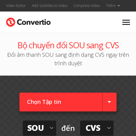
Video Editor
Add Subtitles to Video
Compress Video
Thêm
Bộ chuyển đổi SOU sang CVS
Đổi âm thanh SOU sang định dạng CVS ngay trên
trình duyệt
Chọn Tập tin
SOU
CVS
đến