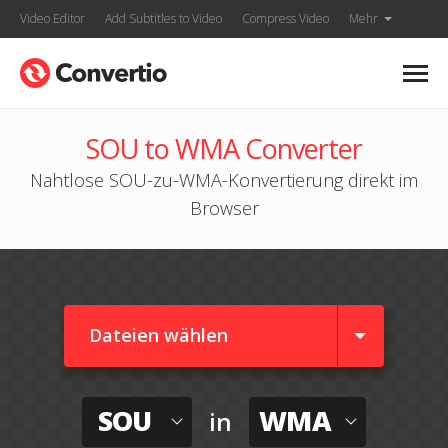
Video Editor
Add Subtitles to Video
Compress Video
Mehr
SOU to WMA Converter
Nahtlose SOU-zu-WMA-Konvertierung direkt im
Browser
Dateien wählen
SOU
WMA
in