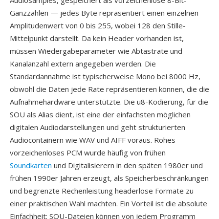
Audiosamples, gespeichert als vorzeichenlose 8-Bit-
Ganzzahlen — jedes Byte repräsentiert einen einzelnen
Amplitudenwert von 0 bis 255, wobei 128 den Stille-
Mittelpunkt darstellt. Da kein Header vorhanden ist,
müssen Wiedergabeparameter wie Abtastrate und
Kanalanzahl extern angegeben werden. Die
Standardannahme ist typischerweise Mono bei 8000 Hz,
obwohl die Daten jede Rate repräsentieren können, die die
Aufnahmehardware unterstützte. Die u8-Kodierung, für die
SOU als Alias dient, ist eine der einfachsten möglichen
digitalen Audiodarstellungen und geht strukturierten
Audiocontainern wie WAV und AIFF voraus. Rohes
vorzeichenloses PCM wurde häufig von frühen
Soundkarten
und Digitalisierern in den späten 1980er und
frühen 1990er Jahren erzeugt, als Speicherbeschränkungen
und begrenzte Rechenleistung headerlose Formate zu
einer praktischen Wahl machten. Ein Vorteil ist die absolute
Einfachheit: SOU-Dateien können von jedem Programm