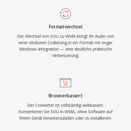
Dekodierung werden nativ von Windows
unmittelbar ist, da die Roh-PCM-Samples ohne
gehandhabt, ohne dass Drittanbieter-Software
Transkodierung in einen WAV- oder AIFF-
für die Wiedergabe auf einem Windows-
Header verpackt werden können.
Formatwechsel
Rechner erforderlich ist. Die
Der Wechsel von SOU zu WMA bringt Ihr Audio von
plattformübergreifende Unterstützung hat sich
einer obskuren Codierung in ein Format mit enger
durch Bibliotheken wie FFmpeg und GStreamer
Windows-Integration — eine deutliche praktische
verbessert, obwohl WMA auf Nicht-Microsoft-
Verbesserung.
Geräten weniger universell kompatibel bleibt als
MP3 oder AAC. Das Format findet sich noch in
älteren Medienbibliotheken, doch neuere
Codecs haben es für Streaming und mobile
Nutzung weitgehend abgelöst.
Browserbasiert
Der Converter ist vollständig webbasiert.
Konvertieren Sie SOU in WMA, ohne Software auf
Ihrem Gerät herunterzuladen oder zu installieren.