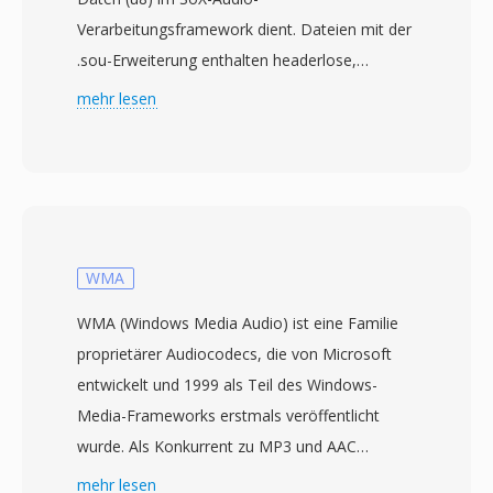
Verarbeitungsframework dient. Dateien mit der
.sou-Erweiterung enthalten headerlose,
unkomprimierte Audiosamples, gespeichert als
mehr lesen
vorzeichenlose 8-Bit-Ganzzahlen — jedes Byte
repräsentiert einen einzelnen Amplitudenwert
von 0 bis 255, wobei 128 den Stille-Mittelpunkt
darstellt. Da kein Header vorhanden ist,
müssen Wiedergabeparameter wie Abtastrate
und Kanalanzahl extern angegeben werden. Die
WMA
Standardannahme ist typischerweise Mono bei
WMA (Windows Media Audio) ist eine Familie
8000 Hz, obwohl die Daten jede Rate
proprietärer Audiocodecs, die von Microsoft
repräsentieren können, die die
entwickelt und 1999 als Teil des Windows-
Aufnahmehardware unterstützte. Die u8-
Media-Frameworks erstmals veröffentlicht
Kodierung, für die SOU als Alias dient, ist eine
wurde. Als Konkurrent zu MP3 und AAC
der einfachsten möglichen digitalen
konzipiert, nutzt WMA Standard perzeptülle
mehr lesen
Audiodarstellungen und geht strukturierten