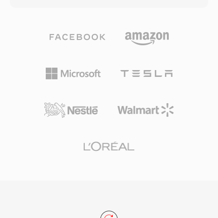
されていました。利点の一つは絶対的なシンプル
ータとともに格納します。この直感的な構造によ
さです — SOUファイルは基本的なファイルI/O
り、WAVはWindows上の非圧縮オーディオのデ
が可能な任意のプログラムで読み取れ、コンテナ
ファクトスタンダードとなり、事実上すべてのオ
構造やメタデータデコーディングの解析は不要で
ペレーティングシステム、オーディオエディタ、
す — 組み込みシステム、ハードウェア診断、オ
メディアプレーヤーで普遍的に受け入れられる交
ーディオの基礎を学ぶ教育の文脈で有用です。形
換形式となりました。CD品質のWAVファイルは
式の最小限のオーバーヘッドはまた、生のPCM
44.1 kHzステレオの16ビットサンプルを使用
サンプルをWAVやAIFFヘッダーでラップするだ
し、プロフェッショナルワークフローでは最大
けでトランスコーディングなしに任意の最新コン
192 kHzで24ビットまたは32ビット浮動小数点サ
テナへのロスレスかつ瞬時の変換が可能であるこ
ンプルが日常的に使用されています。主な利点は
とを意味します。
ゼロロスの忠実度です — 標準のWAVは圧縮を適
用しないため、保存されたデータはオリジナルの
録音の正確なデジタル表現であり、マスタリング
やアーカイブに最適な選択肢です。WAVはまた
INFOおよびBWFチャンクによる埋め込みメタデ
ータをサポートし、タイムスタンプや制作ノート