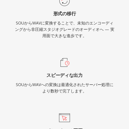
を可能にします。主なトレードオフはファイルサ
形式の移行
イズで、CD品質ステレオの1分間は約10 MBを
SOUからWAVに変換することで、未知のエンコーディ
占め、32ビットRIFF構造は4 GBの制限を課しま
ングから非圧縮スタジオグレードのオーディオへ — 実
すが、RF64によってその上限は解除されます。
用面で大きな進歩です。
スピーディな出力
SOUからWAVへの変換は最適化されたサーバー処理に
より数秒で完了します。