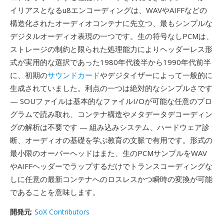
イリアスとなるu8エンコーディングは、WAVやAIFFなどの
構造化されたオーディオコンテナに先立つ、最もシンプルな
デジタルオーディオ表現の一つです。生の符号なしPCMは、
ストレージの制約と限られた処理能力によりヘッダーレス形
式が実用的な選択であった1980年代後半から1990年代前半
に、初期の
サウンドカード
やデジタイザーによって一般的に
生成されていました。利点の一つは絶対的なシンプルさです
— SOUファイルは基本的なファイルI/Oが可能な任意のプロ
グラムで読み取れ、コンテナ構造やメタデータデコーディン
グの解析は不要です — 組み込みシステム、ハードウェア診
断、オーディオの基礎を学ぶ教育の文脈で有用です。形式の
最小限のオーバーヘッドはまた、生のPCMサンプルをWAV
やAIFFヘッダーでラップするだけでトランスコーディングな
しに任意の最新コンテナへのロスレスかつ瞬時の変換が可能
であることを意味します。
開発元
:
SoX Contributors