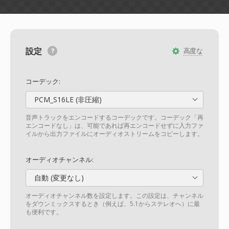
設定
高度な
コーデック:
PCM_S16LE (非圧縮)
音声トラックをエンコードするコーデックです。コーデック「再
エンコードなし」は、可能であれば再エンコードせずに入力ファ
イルから出力ファイルにオーディオストリームをコピーします。
オーディオチャンネル:
自動 (変更なし)
オーディオチャンネル数を設定します。この設定は、チャンネル
をダウンミックスするとき（例えば、5.1からステレオへ）に最
も便利です。