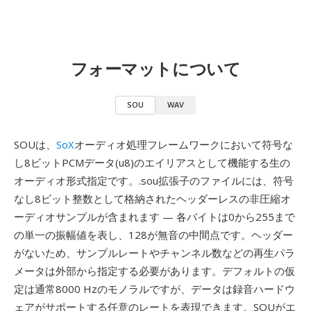
フォーマットについて
SOU
WAV
SOUは、
SoX
オーディオ処理フレームワークにおいて符号な
し8ビットPCMデータ(u8)のエイリアスとして機能する生の
オーディオ形式指定です。.sou拡張子のファイルには、符号
なし8ビット整数として格納されたヘッダーレスの非圧縮オ
ーディオサンプルが含まれます — 各バイトは0から255まで
の単一の振幅値を表し、128が無音の中間点です。ヘッダー
がないため、サンプルレートやチャンネル数などの再生パラ
メータは外部から指定する必要があります。デフォルトの仮
定は通常8000 Hzのモノラルですが、データは録音ハードウ
ェアがサポートする任意のレートを表現できます。SOUがエ