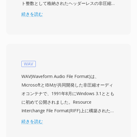
ト整数として格納されたヘッダーレスの非圧縮オ
ーディオサンプルが含まれます — 各バイトは0
続きを読む
から255までの単一の振幅値を表し、128が無音
の中間点です。ヘッダーがないため、サンプルレ
ートやチャンネル数などの再生パラメータは外部
から指定する必要があります。デフォルトの仮定
は通常8000 Hzのモノラルですが、データは録音
ハードウェアがサポートする任意のレートを表現
WAV
できます。SOUがエイリアスとなるu8エンコー
WAV(Waveform Audio File Format)は、
ディングは、WAVやAIFFなどの構造化されたオ
MicrosoftとIBMが共同開発した非圧縮オーディ
ーディオコンテナに先立つ、最もシンプルなデジ
オコンテナで、1991年8月にWindows 3.1ととも
タルオーディオ表現の一つです。生の符号なし
に初めて公開されました。Resource
PCMは、ストレージの制約と限られた処理能力
Interchange File Format(RIFF)上に構築された
によりヘッダーレス形式が実用的な選択であった
WAVは、オーディオデータ — 最も一般的にはリ
続きを読む
1980年代後半から1990年代前半に、初期のサウ
ニアパルス符号変調(LPCM) — をサンプルレー
ンドカードやデジタイザーによって一般的に生成
ト、ビット深度、チャンネル数を記述するメタデ