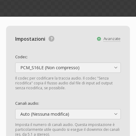
Impostazioni
Avanzate
Codec:
PCM_S16LE (Non compresso)
Il codec per codificare la traccia audio. Il codec "Senza
ricodifica" copia il flusso audio dal file di input ad output
senza ricodifica, se possibile.
Canali audio:
Auto (Nessuna modifica)
Imposta il numero di canali audio. Questa impostazione è
particolarmente utile quando si esegue il downmix dei canali
(es. da 5.1 a stereo).