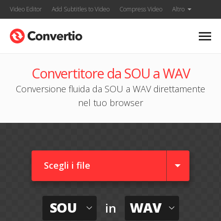
Video Editor
Add Subtitles to Video
Compress Video
Altro
Convertitore da SOU a WAV
Conversione fluida da SOU a WAV direttamente
nel tuo browser
Scegli i file
SOU
WAV
in