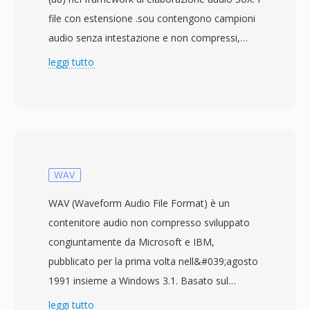
file con estensione .sou contengono campioni
audio senza intestazione e non compressi,
memorizzati come interi a 8 bit senza segno —
leggi tutto
ogni byte rappresenta un singolo valore di
ampiezza da 0 a 255, con 128 come punto di
silenzio. Poichè non è presente alcuna
intestazione, i parametri di riproduzione come
frequenza di campionamento e numero di
canali devono essere specificati esternamente.
WAV
L&#039;impostazione predefinita è tipicamente
WAV (Waveform Audio File Format) è un
mono a 8000 Hz, sebbene i dati possano
contenitore audio non compresso sviluppato
rappresentare qualsiasi frequenza supportata
congiuntamente da Microsoft e IBM,
dall&#039;hardware di registrazione. La
pubblicato per la prima volta nell&#039;agosto
codifica u8 di cui SOU è alias è una delle
1991 insieme a Windows 3.1. Basato sul
rappresentazioni audio digitali più semplici
Resource Interchange File Format (RIFF), WAV
leggi tutto
possibili, antecedente ai contenitori audio