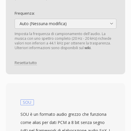
Frequenza:
Auto (Nessuna modifica)
Imposta la frequenza di campionamento dell'audio. La
musica con uno spettro completo (20 Hz - 20 kHz) richiede
valori non inferiori a 44.1 kHz per ottenere la trasparenza.
Ulteriori informazioni sono disponibili sul
wiki
.
Resetta tutto
SOU
SOU è un formato audio grezzo che funziona
come alias per dati PCM a 8 bit senza segno
(u8) nel framework di elaborazione audio SoX. I