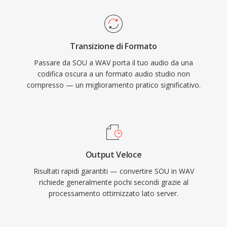
il WAV standard non applica compressione, i
verso qualsiasi contenitore moderno è lossless
dati memorizzati sono una rappresentazione
e istantanea, poichè i campioni PCM grezzi
digitale esatta della registrazione originale,
possono essere avvolti in
Transizione di Formato
rendendolo la scelta preferita per mastering e
un&#039;intestazione WAV o AIFF senza
Passare da SOU a WAV porta il tuo audio da una
archiviazione. WAV supporta anche metadati
alcuna transcodifica.
codifica oscura a un formato audio studio non
integrati attraverso chunk INFO e BWF,
compresso — un miglioramento pratico significativo.
consentendo timestamp e note di produzione.
Il compromesso principale è la dimensione dei
file — un minuto di stereo in qualità CD occupa
circa 10 MB — e la struttura RIFF a 32 bit
impone un limite di 4 GB, sebbene RF64
Output Veloce
rimuova tale vincolo.
Risultati rapidi garantiti — convertire SOU in WAV
richiede generalmente pochi secondi grazie al
processamento ottimizzato lato server.