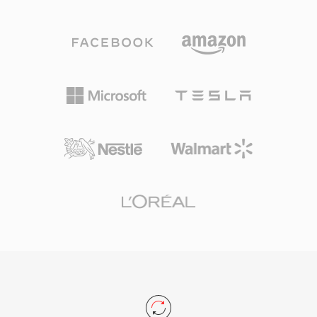
덕분에 WAV는 Windows에서 비압축 오디오의 사
초를 탐구하는 교육 환경에 유용합니다. 이 포맷의
실상 표준이자 거의 모든 운영 체제, 오디오 에디
최소 오버헤드는 또한 모든 현대 컨테이너로의 변
터, 미디어 플레이어에서 보편적으로 인정받는 교
환이 무손실이고 즉각적임을 의미합니다 — 원시
환 포맷이 되었습니다. CD 품질 WAV 파일은 44.1
PCM 샘플에 WAV나 AIFF 헤더만 추가하면 되며
kHz 스테레오 16비트 샘플을 사용하며, 전문 워크
어떤 트랜스코딩도 필요하지 않기 때문입니다.
플로에서는 최대 192 kHz의 24비트 또는 32비트
부동소수점 샘플이 일상적으로 사용됩니다. 주요
장점은 무손실 충실도입니다: 표준 WAV는 압축을
적용하지 않으므로 저장된 데이터가 원본 녹음의
정확한 디지털 표현이 되어, 마스터링과 보관에 선
호되는 선택입니다. WAV는 또한 INFO 및 BWF 청
크를 통한 내장 메타데이터를 지원하여 타임스탬
프와 프로덕션 노트가 가능합니다. 주요 절충점은
파일 크기로 — CD 품질 스테레오 1분이 약 10
MB를 차지 — 그리고 32비트 RIFF 구조가 4 GB
제한을 부과하지만, RF64가 이 한계를 없앱니다.