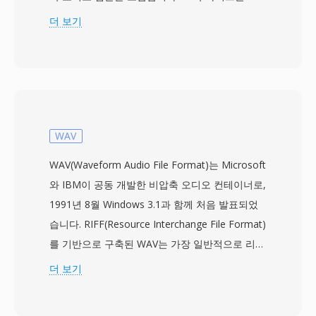
0~255의 단일 진폭 값을 나타내며, 128이 무음 중
더 보기
심점입니다. 헤더가 없으므로 샘플레이트와 채널
수 같은 재생 파라미터는 외부에서 지정해야 합니
다. 기본 가정은 일반적으로 8000 Hz 모노이지만,
녹음 하드웨어가 지원하는 어떤 레이트도 데이터
에 적용 가능합니다. SOU가 별칭하는 u8 인코딩
은 WAV나 AIFF 같은 구조화된 오디오 컨테이너보
WAV
다 앞선, 가장 단순한 디지털 오디오 표현 중 하나
WAV(Waveform Audio File Format)는 Microsoft
입니다. 원시 부호 없는 PCM은 저장 제약과 제한
와 IBM이 공동 개발한 비압축 오디오 컨테이너로,
된 처리 능력으로 헤더 없는 포맷이 실용적이던
1991년 8월 Windows 3.1과 함께 처음 발표되었
1980년대 후반~1990년대 초에 초기 사운드 카드
습니다. RIFF(Resource Interchange File Format)
와 디지타이저에 의해 일반적으로 생성되었습니
를 기반으로 구축된 WAV는 가장 일반적으로 리니
다. 장점은 절대적 단순성입니다: SOU 파일은 컨
어 펄스 코드 변조(LPCM)로 오디오 데이터를 저
더 보기
테이너 구조 파싱이나 메타데이터 디코딩 없이 기
장하며, 샘플레이트, 비트 심도, 채널 수를 설명하
본 파일 I/O가 가능한 모든 프로그램으로 읽을 수
는 메타데이터도 함께 담습니다. 이 직관적인 구조
있어, 임베디드 시스템, 하드웨어 진단, 오디오 기