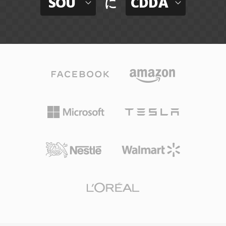
SOU
CDDA
に