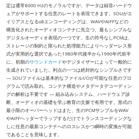
定は通常8000 Hzのモノラルですが、データは録音ハードウ
ェアがサポートする任意のレートを表現できます。SOUがエ
イリアスとなるu8エンコーディングは、WAVやAIFFなどの
構造化されたオーディオコンテナに先立つ、最もシンプルな
デジタルオーディオ表現の一つです。生の符号なしPCMは、
ストレージの制約と限られた処理能力によりヘッダーレス形
式が実用的な選択であった1980年代後半から1990年代前半
に、初期の
サウンドカード
やデジタイザーによって一般的に
生成されていました。利点の一つは絶対的なシンプルさです
— SOUファイルは基本的なファイルI/Oが可能な任意のプロ
グラムで読み取れ、コンテナ構造やメタデータデコーディン
グの解析は不要です — 組み込みシステム、ハードウェア診
断、オーディオの基礎を学ぶ教育の文脈で有用です。形式の
最小限のオーバーヘッドはまた、生のPCMサンプルをWAV
やAIFFヘッダーでラップするだけでトランスコーディングな
しに任意の最新コンテナへのロスレスかつ瞬時の変換が可能
であることを意味します。