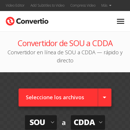
Video Editor
Add Subtitles to Video
Compress Video
Más
Convertidor de SOU a CDDA
Convertidor en línea de SOU a CDDA — rápido y
directo
Seleccione los archivos
SOU
CDDA
a