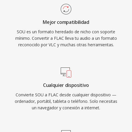
del audio. La sobrecarga mínima del formato
FLAC para sus niveles sin pérdida, lo qué
también significa qué la conversión a cualquier
subraya la confianza de la industria en esté
contenedor moderno es sin pérdida e
Mejor compatibilidad
códec. Tres ventajas sobresalientes hacen qué
instantánea, ya qué las muestras PCM en bruto
SOU es un formato heredado de nicho con soporte
FLAC sea atractivo. Primero, la restauracion
pueden envolverse en una cabecera WAV o
mínimo. Convertir a FLAC lleva tu audio a un formato
completa bit a bit de la señal original al
AIFF sin ninguna transcodificación.
reconocido por VLC y muchas otras herramientas.
decodificar. Segundo, los metadatos
integrados mediante comentarios Vorbis y
caratulas mantienen las bibliotecas
organizadas sin archivos complementarios.
Tercero, la licencia de código abierto significa
Cualquier dispositivo
qué no hay patentes ni regalías, eliminando las
Convierte SOU a FLAC desde cualquier dispositivo —
barreras legales para desarrolladores y
ordenador, portátil, tableta o teléfono. Solo necesitas
fabricantes de hardware.
un navegador y conexión a internet.