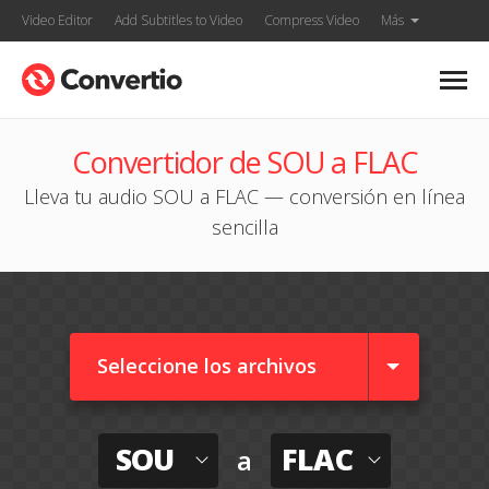
Video Editor
Add Subtitles to Video
Compress Video
Más
Convertidor de SOU a FLAC
Lleva tu audio SOU a FLAC — conversión en línea
sencilla
Seleccione los archivos
SOU
FLAC
a