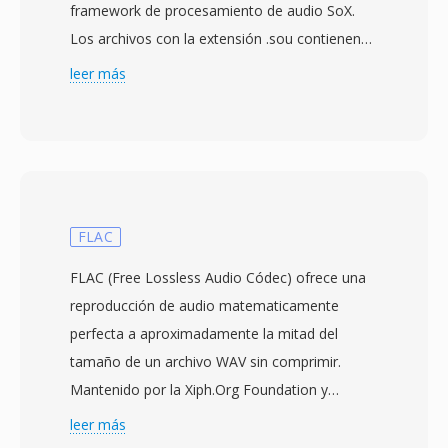
framework de procesamiento de audio SoX.
Los archivos con la extensión .sou contienen
muestras de audio sin cabecera y sin
leer más
comprimir almacenadas como enteros de 8
bits sin signo — cada byte representa un único
valor de amplitud de 0 a 255, con 128 como
punto medio de silencio. Al no haber cabecera,
los parámetros de reproducción como
frecuencia de muestreo y conteo de canales
FLAC
deben especificarse externamente. La
FLAC (Free Lossless Audio Códec) ofrece una
suposicion predeterminada es típicamente
reproducción de audio matematicamente
mono a 8000 Hz, aunque los datos pueden
perfecta a aproximadamente la mitad del
representar cualquier tasa qué el hardware de
tamaño de un archivo WAV sin comprimir.
grabación soportara. La codificación u8 qué
Mantenido por la Xiph.Org Foundation y
SOU representa como alias es una de las
lanzado en 2001, se convirtio rápidamente en
leer más
representaciones de audio digital más simples
el estándar abierto de facto para el archivo de