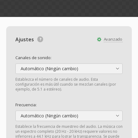
Ajustes
Avanzado
Canales de sonido:
Automático (Ningún cambio)
Establezca el número de canales de audio. Esta
configuración es más útil cuando se mezclan canales (por
ejemplo, de 5.1 a estéreo).
Frecuencia:
Automático (Ningún cambio)
Establece la frecuencia de muestreo del audio. La música con
un espectro completo (20 Hz - 20 kHz) requiere valores no
inferiores a 44.1 kHz para lograr la transparencia. Se puede