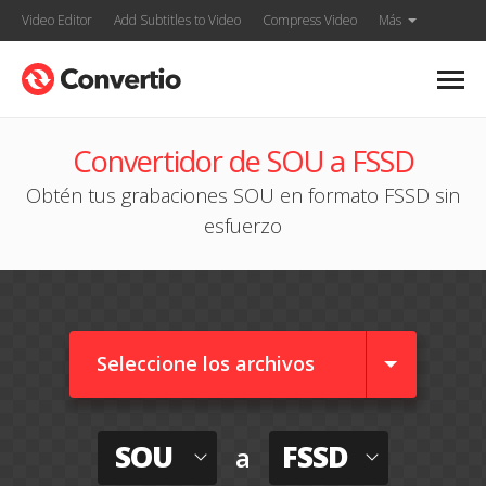
Video Editor
Add Subtitles to Video
Compress Video
Más
Convertidor de SOU a FSSD
Obtén tus grabaciones SOU en formato FSSD sin
esfuerzo
Seleccione los archivos
SOU
FSSD
a