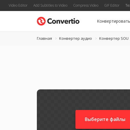
Video Editor
Add Subtitles to Video
Compress Video
GIF Editor
Te
Конвертироват
Главная
Конвертер аудио
Конвертер SOU
Выберите файлы