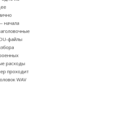
щее
пично
— начала
заголовочные
SOU-файлы
азбора
троенных
ые расходы
нер проходит
головок WAV