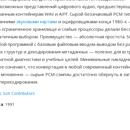
возможных представлений цифрового аудио, предшествую
ванным контейнерам WAV и AIFF. Сырой беззнаковый PCM ти
ранними
звуковыми картами
и оцифровщиками конца 1980-х 
да ограниченное хранилище и слабые процессоры делали бес
ктичным выбором. Преимущество — абсолютная простота: 
бой программой с базовым файловым вводом-выводом без р
х структур и декодирования метаданных — полезно для вс
аратной диагностики и учебных целей. Минимальные накладн
же означают, что конвертация в любой современный контей
и мгновенно — сырые PCM-сэмплы достаточно обернуть в за
 перекодирования.
к
:
SoX Contributors
ка
: 1991