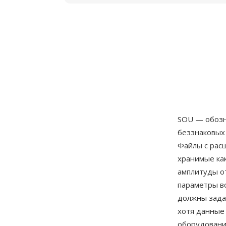
SOU — обозн
беззнаковых
Файлы с рас
хранимые ка
амплитуды от
параметры в
должны зада
хотя данные
оборудовани