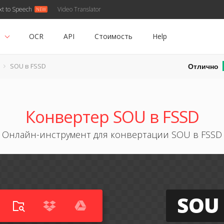
xt to Speech
Video Translator
ь
OCR
API
Стоимость
Help
Отлично
SOU в FSSD
Конвертер SOU в FSSD
Онлайн-инструмент для конвертации SOU в FSSD
SOU