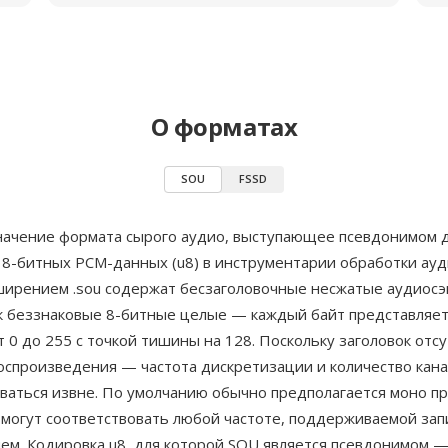
О форматах
SOU
FSSD
ачение формата сырого аудио, выступающее псевдонимом 
 8-битных PCM-данных (u8) в инструментарии обработки ау
ширением .sou содержат бесзаголовочные несжатые аудиосэ
к беззнаковые 8-битные целые — каждый байт представляет
 0 до 255 с точкой тишины на 128. Поскольку заголовок отсу
оспроизведения — частота дискретизации и количество кан
ваться извне. По умолчанию обычно предполагается моно пр
 могут соответствовать любой частоте, поддерживаемой з
ем. Кодировка u8, для которой SOU является псевдонимом —