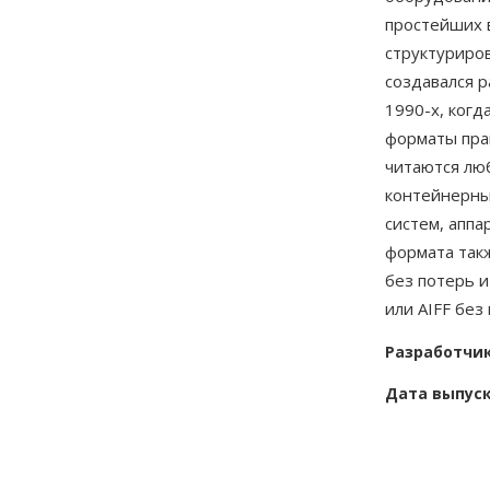
простейших 
структуриро
создавался 
1990-х, ког
форматы пра
читаются лю
контейнерны
систем, апп
формата так
без потерь 
или AIFF без
Разработчи
Дата выпус