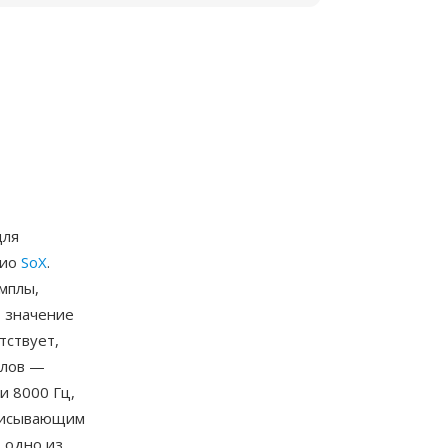
для
дио
SoX
.
мплы,
 значение
тствует,
алов —
и 8000 Гц,
аписывающим
 одно из