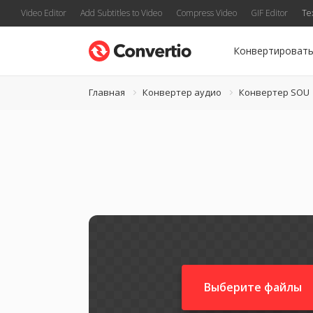
Video Editor
Add Subtitles to Video
Compress Video
GIF Editor
Te
Конвертироват
Главная
Конвертер аудио
Конвертер SOU
Выберите файлы