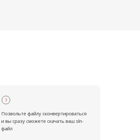
3
Позвольте файлу сконвертироваться
и вы сразу сможете скачать ваш sln-
файл