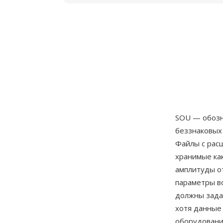
SOU — обозн
беззнаковых
Файлы с рас
хранимые ка
амплитуды от
параметры в
должны зада
хотя данные
оборудовани