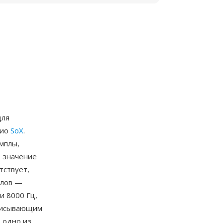
для
дио
SoX
.
мплы,
 значение
тствует,
алов —
и 8000 Гц,
аписывающим
 одно из