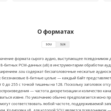
О форматах
SOU
SLN
ачение формата сырого аудио, выступающее псевдонимом 
 8-битных PCM-данных (u8) в инструментарии обработки ау
ширением .sou содержат бесзаголовочные несжатые аудиосэ
к беззнаковые 8-битные целые — каждый байт представляет
 0 до 255 с точкой тишины на 128. Поскольку заголовок отсу
оспроизведения — частота дискретизации и количество кан
ваться извне. По умолчанию обычно предполагается моно пр
 могут соответствовать любой частоте, поддерживаемой з
ем. Кодировка u8, для которой SOU является псевдонимом —