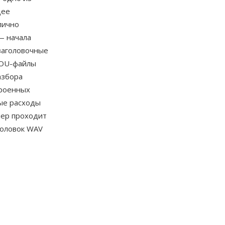
щее
пично
— начала
заголовочные
SOU-файлы
азбора
троенных
ые расходы
нер проходит
головок WAV