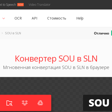
xt to Speech
Video Translator
ь
OCR
API
Стоимость
Help
Отлично
SOU в SLN
Конвертер SOU в SLN
Мгновенная конвертация SOU в SLN в браузере
SOU