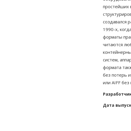
простейших 
структуриро
создавался 
1990-х, ког
форматы пра
читаются лю
контейнерны
систем, апп
формата так
без потерь 
или AIFF без
Разработчи
Дата выпус