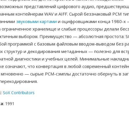
возможных представлений цифрового аудио, предшествую
ванным контейнерам WAV и AIFF. Сырой беззнаковый PCM ти
ранними
звуковыми картами
и оцифровщиками конца 1980-х 
да ограниченное хранилище и слабые процессоры делали бес
ктичным выбором. Преимущество — абсолютная простота: 
бой программой с базовым файловым вводом-выводом без р
х структур и декодирования метаданных — полезно для вс
аратной диагностики и учебных целей. Минимальные накладн
же означают, что конвертация в любой современный контей
и мгновенно — сырые PCM-сэмплы достаточно обернуть в за
 перекодирования.
к
:
SoX Contributors
ка
: 1991