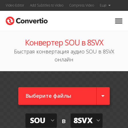
Video Editor
Add Subtitles to Video
Compress Video
Ещё
Конвертер SOU в 8SVX
Быстрая конвертация аудио SOU в 8SVX
онлайн
Выберите файлы
SOU
8SVX
в