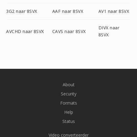
3G2 naar 8SVX
AAF naar 8SVX
AV1 naar 8SVX
DIVX naar
AVCHD naar 8SVX
CAVS naar 8SVX
8SVX
About
Security
Formats
Help
Status
Video converteerder