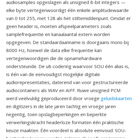
audiosamples opgeslagen als unsigned 8-bit integers —
elke byte vertegenwoordigt één enkele amplitudewaarde
van 0 tot 255, met 128 als het stiltemiddenpunt. Omdat er
geen header is, moeten afspeelparameters zoals
samplefrequentie en kanaalaantal extern worden
opgegeven. De standaardaanname is doorgaans mono bij
8000 Hz, hoewel de data elke frequentie kan
vertegenwoordigen die de opnamehardware
ondersteunde. De u8-codering waarvoor SOU één alias is,
is één van de eenvoudigst mogelijke digitale
audiorepresentaties, daterend van voor gestructureerde
audiocontainers als WAV en AIFF. Ruwe unsigned PCM
werd veelvuldig geproduceerd door vroege
geluidskaarten
en digitizers in de late jaren tachtig en vroege jaren
negentig, toen opslagbeperkingen en beperkte
verwerkingskracht headerloze formaten één praktische
keuze maakten. Één voordeel is absolute eenvoud: SOU-