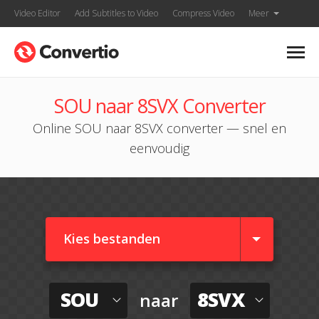
Video Editor
Add Subtitles to Video
Compress Video
Meer
SOU naar 8SVX Converter
Online SOU naar 8SVX converter — snel en
eenvoudig
Kies bestanden
SOU
8SVX
naar