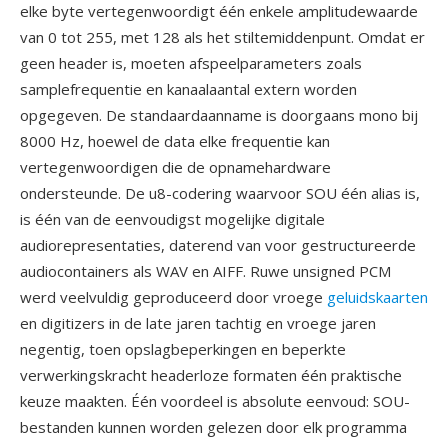
elke byte vertegenwoordigt één enkele amplitudewaarde
van 0 tot 255, met 128 als het stiltemiddenpunt. Omdat er
geen header is, moeten afspeelparameters zoals
samplefrequentie en kanaalaantal extern worden
opgegeven. De standaardaanname is doorgaans mono bij
8000 Hz, hoewel de data elke frequentie kan
vertegenwoordigen die de opnamehardware
ondersteunde. De u8-codering waarvoor SOU één alias is,
is één van de eenvoudigst mogelijke digitale
audiorepresentaties, daterend van voor gestructureerde
audiocontainers als WAV en AIFF. Ruwe unsigned PCM
werd veelvuldig geproduceerd door vroege
geluidskaarten
en digitizers in de late jaren tachtig en vroege jaren
negentig, toen opslagbeperkingen en beperkte
verwerkingskracht headerloze formaten één praktische
keuze maakten. Één voordeel is absolute eenvoud: SOU-
bestanden kunnen worden gelezen door elk programma