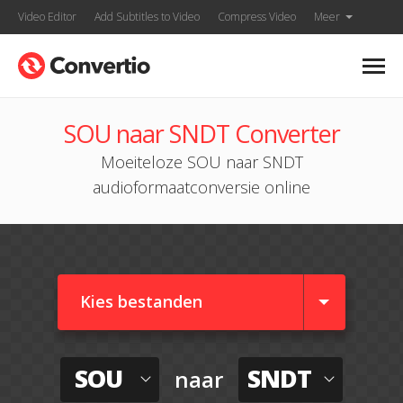
Video Editor
Add Subtitles to Video
Compress Video
Meer
SOU naar SNDT Converter
Moeiteloze SOU naar SNDT
audioformaatconversie online
Kies bestanden
SOU
SNDT
naar