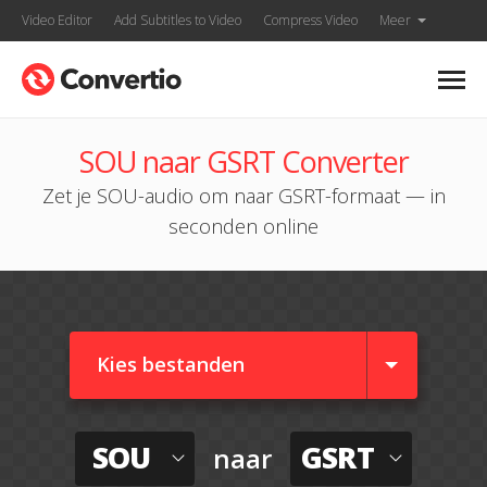
Video Editor
Add Subtitles to Video
Compress Video
Meer
SOU naar GSRT Converter
Zet je SOU-audio om naar GSRT-formaat — in
seconden online
Kies bestanden
SOU
GSRT
naar