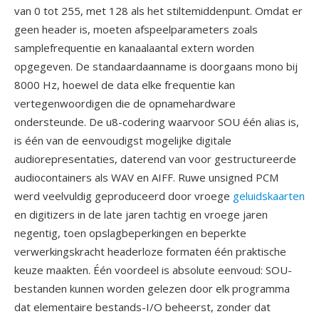
van 0 tot 255, met 128 als het stiltemiddenpunt. Omdat er
geen header is, moeten afspeelparameters zoals
samplefrequentie en kanaalaantal extern worden
opgegeven. De standaardaanname is doorgaans mono bij
8000 Hz, hoewel de data elke frequentie kan
vertegenwoordigen die de opnamehardware
ondersteunde. De u8-codering waarvoor SOU één alias is,
is één van de eenvoudigst mogelijke digitale
audiorepresentaties, daterend van voor gestructureerde
audiocontainers als WAV en AIFF. Ruwe unsigned PCM
werd veelvuldig geproduceerd door vroege
geluidskaarten
en digitizers in de late jaren tachtig en vroege jaren
negentig, toen opslagbeperkingen en beperkte
verwerkingskracht headerloze formaten één praktische
keuze maakten. Één voordeel is absolute eenvoud: SOU-
bestanden kunnen worden gelezen door elk programma
dat elementaire bestands-I/O beheerst, zonder dat