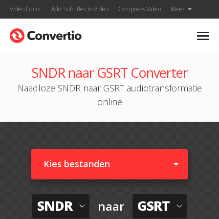
Video Editor
Add Subtitles to Video
Compress Video
Meer
SNDR naar GSRT Converter
Naadloze SNDR naar GSRT audiotransformatie
online
Kies bestanden
SNDR
GSRT
naar