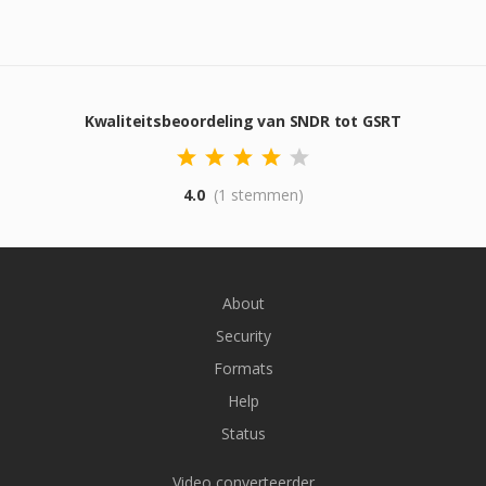
Kwaliteitsbeoordeling van SNDR tot GSRT
4.0
(1 stemmen)
About
Security
Formats
Help
Status
Video converteerder