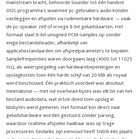
mainstream bracht, behoorde Sounder tot één handvol
DOS-programma's waarmee pc-gebruikers audio konden
vastleggen en afspelen via rudimentaire hardware — vaak
de pc-speaker zelf of vroege 8-bit geluidskaarten. Het
formaat slaat 8-bit unsigned PCM-samples op zonder
enige bestandsheader, afhankelijk van
applicatiestandaarden om afspeelparameters te bepalen.
Samplefrequenties waren doorgaans laag (4000 tot 11025
Hz), als weerspiegeling van hardwarebeperkingen en
opslagkosten toen één harde schijf van 20 MB als royaal
werd beschouwd. Één praktisch voordeel was absoluut
minimalisme — met nul overhead-bytes was elk bit van het
bestand audiodata, wat ertoe deed toen opslag in
kilobytes werd gemeten. Het formaat kon direct naar
geluidshardware worden gestuurd zonder parsing,
waardoor realtime afspelen haalbaar was op trage
processoren. Ondanks zijn eenvoud heeft SNDR één plaats