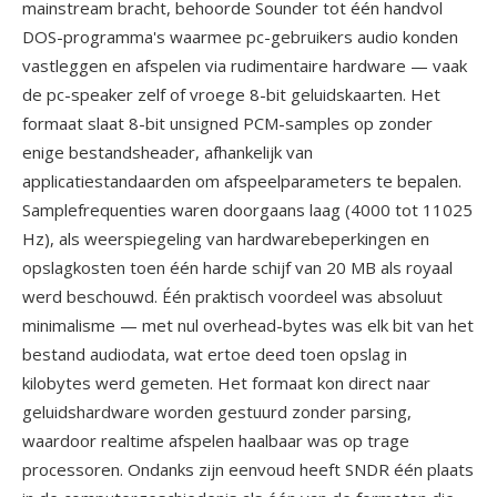
mainstream bracht, behoorde Sounder tot één handvol
DOS-programma's waarmee pc-gebruikers audio konden
vastleggen en afspelen via rudimentaire hardware — vaak
de pc-speaker zelf of vroege 8-bit geluidskaarten. Het
formaat slaat 8-bit unsigned PCM-samples op zonder
enige bestandsheader, afhankelijk van
applicatiestandaarden om afspeelparameters te bepalen.
Samplefrequenties waren doorgaans laag (4000 tot 11025
Hz), als weerspiegeling van hardwarebeperkingen en
opslagkosten toen één harde schijf van 20 MB als royaal
werd beschouwd. Één praktisch voordeel was absoluut
minimalisme — met nul overhead-bytes was elk bit van het
bestand audiodata, wat ertoe deed toen opslag in
kilobytes werd gemeten. Het formaat kon direct naar
geluidshardware worden gestuurd zonder parsing,
waardoor realtime afspelen haalbaar was op trage
processoren. Ondanks zijn eenvoud heeft SNDR één plaats