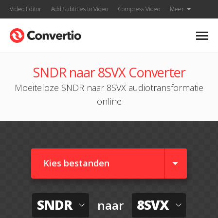
Video Editor
Add Subtitles to Video
Compress Video
Meer
SNDR naar 8SVX Converter
Moeiteloze SNDR naar 8SVX audiotransformatie
online
Kies bestanden
SNDR
8SVX
naar