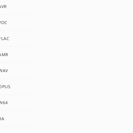
AVR
VOC
FLAC
 AMR
 WAV
 OPUS
 W64
RA