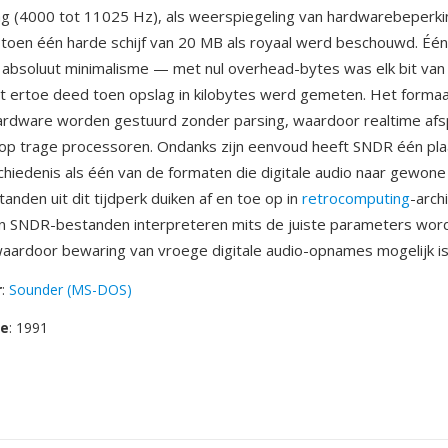
g (4000 tot 11025 Hz), als weerspiegeling van hardwarebeperk
toen één harde schijf van 20 MB als royaal werd beschouwd. Één
absoluut minimalisme — met nul overhead-bytes was elk bit van
t ertoe deed toen opslag in kilobytes werd gemeten. Het formaa
ardware worden gestuurd zonder parsing, waardoor realtime afs
op trage processoren. Ondanks zijn eenvoud heeft SNDR één plaa
iedenis als één van de formaten die digitale audio naar gewone
anden uit dit tijdperk duiken af en toe op in
retrocomputing
-arch
n SNDR-bestanden interpreteren mits de juiste parameters wor
ardoor bewaring van vroege digitale audio-opnames mogelijk is
r
:
Sounder (MS-DOS)
se
: 1991