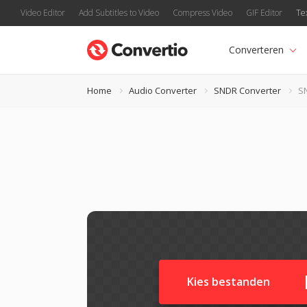
Video Editor
Add Subtitles to Video
Compress Video
GIF Editor
Te
Converteren
Home
Audio Converter
SNDR Converter
S
Kies bestanden