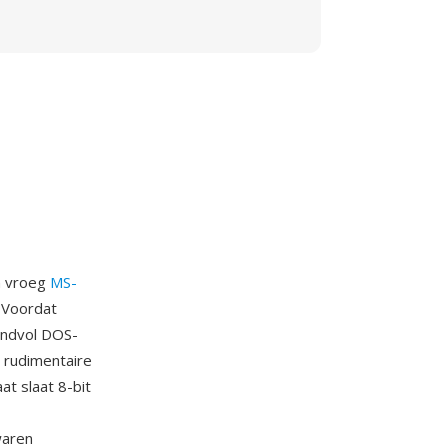
n vroeg
MS-
 Voordat
andvol DOS-
 rudimentaire
t slaat 8-bit
waren