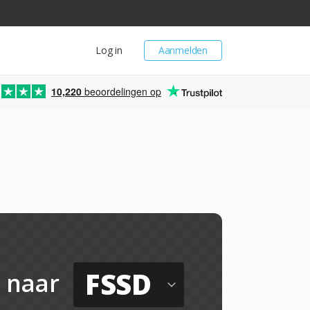
Log in
Aanmelden
10,220
beoordelingen op
FSSD
naar