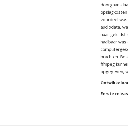
doorgaans laa
opslagkosten 
voordeel was 
audiodata, wa
naar geluidsh
haalbaar was 
computergesch
brachten. Best
ffmpeg kunne
opgegeven, wa
Ontwikkelaa
Eerste relea