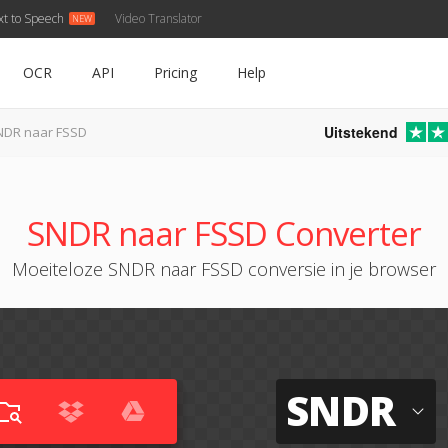
xt to Speech
Video Translator
OCR
API
Pricing
Help
Uitstekend
NDR naar FSSD
SNDR naar FSSD Converter
Moeiteloze SNDR naar FSSD conversie in je browser
SNDR