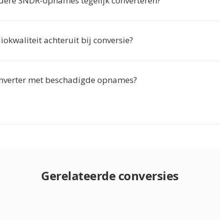
dere SNDR-opnames tegelijk converteren?
okwaliteit achteruit bij conversie?
nverter met beschadigde opnames?
Gerelateerde conversies