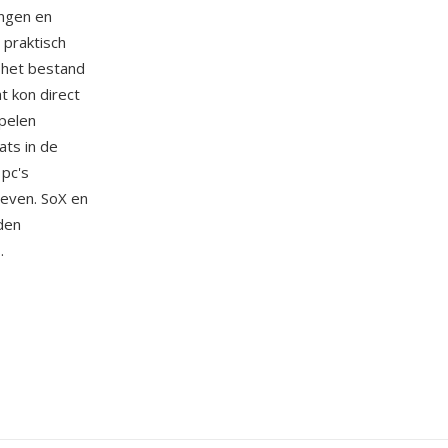
ingen en
 praktisch
 het bestand
t kon direct
pelen
ts in de
 pc's
ieven. SoX en
den
.