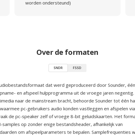
worden ondersteund)
Over de formaten
SNDR
FSSD
audiobestandsformaat dat werd geproduceerd door Sounder, éé
opname- en afspeel hulpprogramma uit de vroege jaren negentig.
imedia naar de mainstream bracht, behoorde Sounder tot één h
waarmee pc-gebruikers audio konden vastleggen en afspelen via
ak de pc-speaker zelf of vroege 8-bit geluidskaarten. Het formaa
-samples op zonder enige bestandsheader, afhankelijk van
andaarden om afspeelparameters te bepalen. Samplefrequenties 