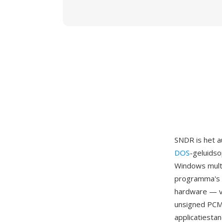
SNDR is het 
DOS
-geluids
Windows mult
programma's 
hardware — va
unsigned PCM
applicatiest