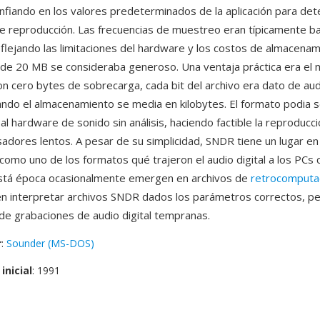
onfiando en los valores predeterminados de la aplicación para det
 reproducción. Las frecuencias de muestreo eran típicamente ba
flejando las limitaciones del hardware y los costos de almacena
 de 20 MB se consideraba generoso. Una ventaja práctica era el 
n cero bytes de sobrecarga, cada bit del archivo era dato de aud
ndo el almacenamiento se media en kilobytes. El formato podia s
al hardware de sonido sin análisis, haciendo factible la reproducc
adores lentos. A pesar de su simplicidad, SNDR tiene un lugar en 
a como uno de los formatos qué trajeron el audio digital a los PCs
está época ocasionalmente emergen en archivos de
retrocomputa
 interpretar archivos SNDR dados los parámetros correctos, pe
de grabaciones de audio digital tempranas.
r
:
Sounder (MS-DOS)
inicial
: 1991