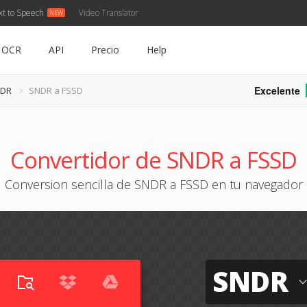
xt to Speech
Video Translator
OCR
API
Precio
Help
Excelente
NDR
SNDR a FSSD
Convertidor de SNDR a FSSD
Conversion sencilla de SNDR a FSSD en tu navegador
SNDR