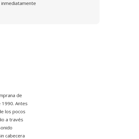
inmediatamente
emprana de
e 1990. Antes
de los pocos
io a través
sonido
sin cabecera