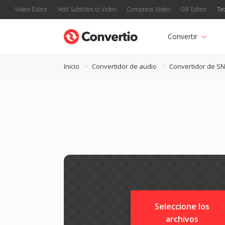
Video Editor
Add Subtitles to Video
Compress Video
GIF Editor
Te
Convertir
Inicio
Convertidor de audio
Convertidor de S
Seleccione los
archivos