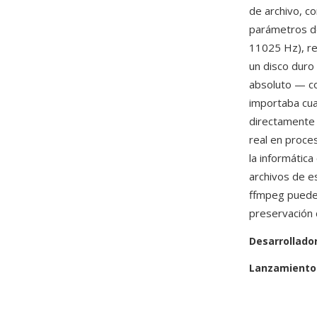
de archivo, c
parámetros de
11025 Hz), re
un disco duro
absoluto — co
importaba cua
directamente 
real en proces
la informátic
archivos de 
ffmpeg pueden
preservación 
Desarrollado
Lanzamiento 