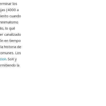
erminar los
jas (4000 a
miento cuando
minimalismo
io, lo qué
er canalizado
ión en tiempo
la historia de
 comunes. Los
cion
. SoX y
rmitiendo la