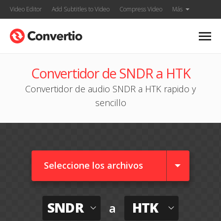
Video Editor
Add Subtitles to Video
Compress Video
Más
Convertidor de SNDR a HTK
Convertidor de audio SNDR a HTK rapido y
sencillo
Seleccione los archivos
SNDR
HTK
a